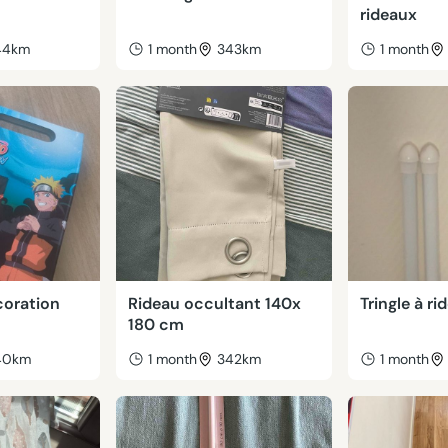
rideaux
44km
1 month
343km
1 month
coration
Rideau occultant 140x
Tringle à ri
180 cm
40km
1 month
342km
1 month