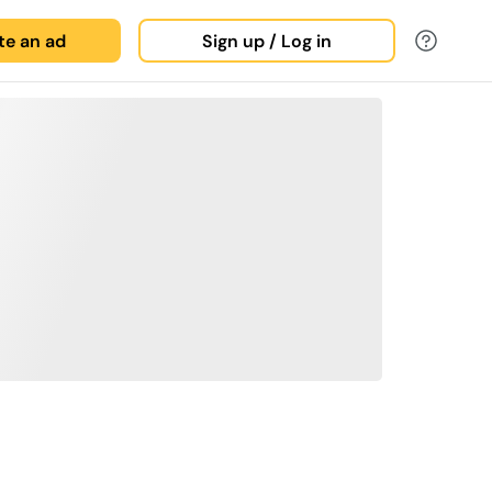
ate an ad
Sign up / Log in