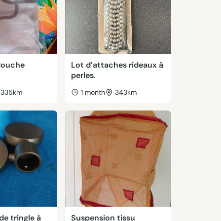
douche
Lot d’attaches rideaux à
perles.
335km
1 month
343km
e tringle à
Suspension tissu