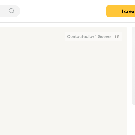
I cre
Contacted by 1 Geever