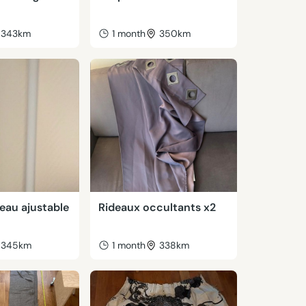
343km
1 month
350km
deau ajustable
Rideaux occultants x2
345km
1 month
338km