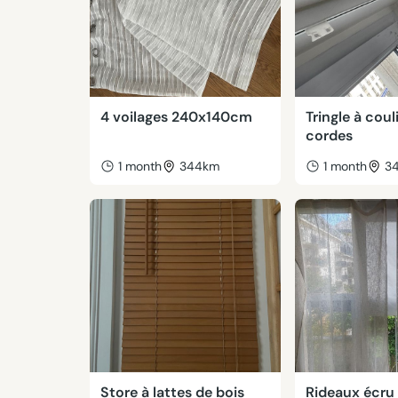
4 voilages 240x140cm
Tringle à cou
cordes
1 month
344km
1 month
3
Store à lattes de bois
Rideaux écru