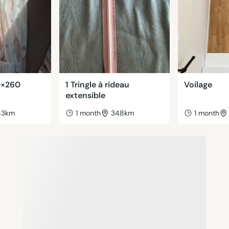
0×260
1 Tringle à rideau
Voilage
extensible
43km
1 month
348km
1 month