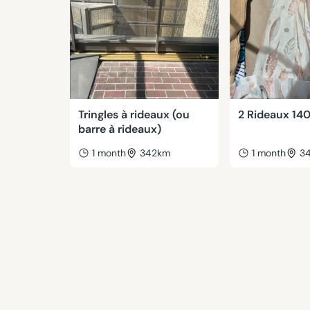
Tringles à rideaux (ou
2 Rideaux 14
barre à rideaux)
1 month
342km
1 month
3