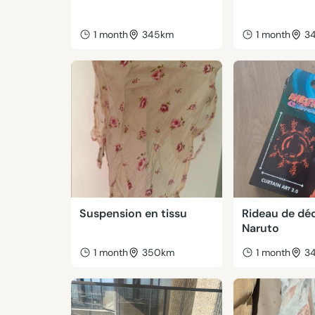
1 month
345km
1 month
3
Suspension en tissu
Rideau de dé
Naruto
1 month
350km
1 month
3