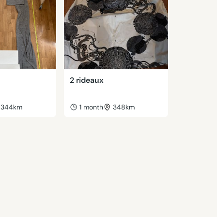
2 rideaux
344km
1 month
348km