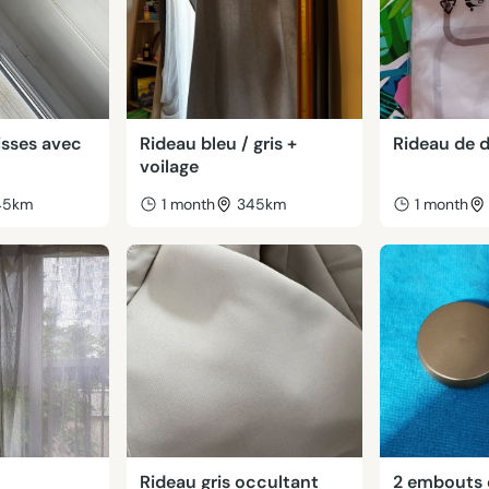
lisses avec
Rideau bleu / gris +
Rideau de 
voilage
45km
1 month
345km
1 month
Rideau gris occultant
2 embouts d