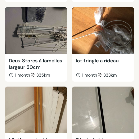
Deux Stores à lamelles
lot tringle a rideau
largeur 50cm
1 month
335km
1 month
333km