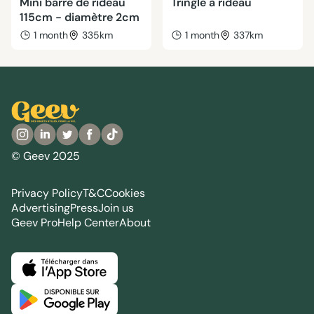
Mini barre de rideau
Tringle à rideau
115cm - diamètre 2cm
1 month
335km
1 month
337km
© Geev 2025
Privacy Policy
T&C
Cookies
Advertising
Press
Join us
Geev Pro
Help Center
About