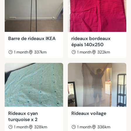
Barre de rideaux IKEA
rideaux bordeaux
épais 140x250
1 month
337km
1 month
322km
Rideaux cyan
Rideaux voilage
turquoise x 2
1 month
328km
1 month
336km