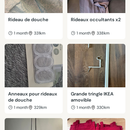
Rideau de douche
Rideaux occultants x2
1 month
331km
1 month
338km
Anneaux pour rideaux
Grande tringle IKEA
de douche
amovible
1 month
329km
1 month
330km