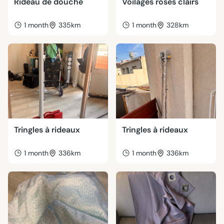
Rideau de douche
Voilages roses clairs
1 month
335km
1 month
328km
Tringles à rideaux
Tringles à rideaux
1 month
336km
1 month
336km