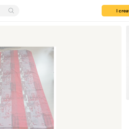
I cre