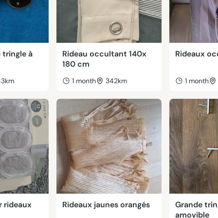
tringle à
Rideau occultant 140x
Rideaux oc
180 cm
43km
1 month
342km
1 month
 rideaux
Rideaux jaunes orangés
Grande trin
amovible