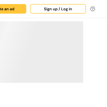
ate an ad
Sign up / Log in