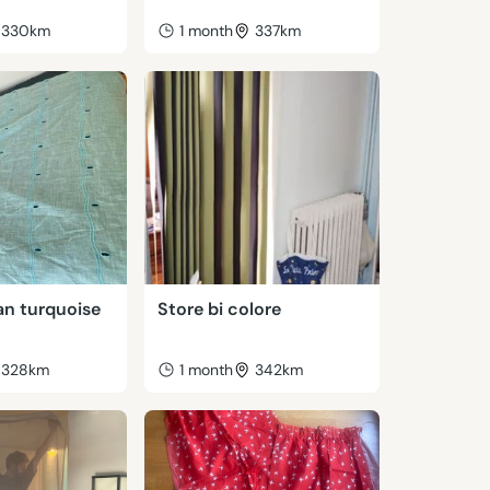
330km
1 month
337km
an turquoise
Store bi colore
328km
1 month
342km