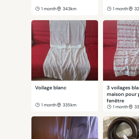
1 month
343km
1 month
3
Voilage blanc
3 voilages bl
maison pour 
fenêtre
1 month
335km
1 month
3