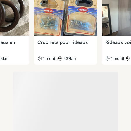
eaux en
Crochets pour rideaux
Rideaux voi
38km
1 month
337km
1 month