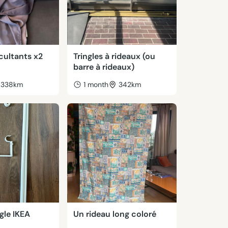
cultants x2
Tringles à rideaux (ou
barre à rideaux)
338km
1 month
342km
gle IKEA
Un rideau long coloré