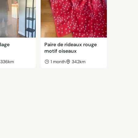
lage
Paire de rideaux rouge
motif oiseaux
336km
1 month
342km