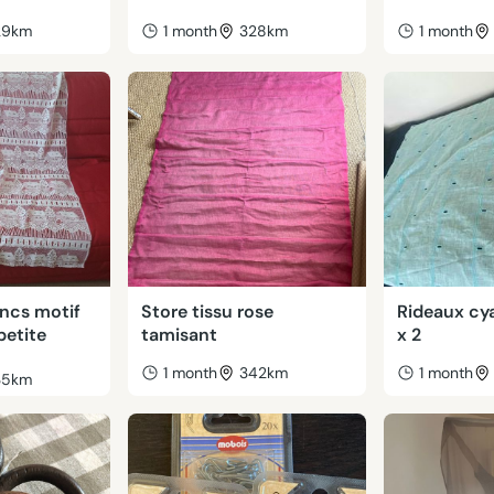
29km
1 month
328km
1 month
ancs motif
Store tissu rose
Rideaux cy
petite
tamisant
x 2
1 month
342km
1 month
35km