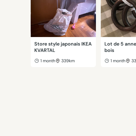
Store style japonais IKEA
Lot de 5 ann
KVARTAL
bois
1 month
339km
1 month
3