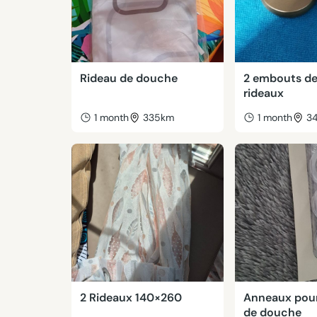
Rideau de douche
2 embouts de 
rideaux
1 month
335km
1 month
3
2 Rideaux 140×260
Anneaux pour
de douche