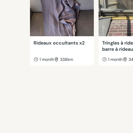
Rideaux occultants x2
Tringles à rid
barre à ridea
1 month
338km
1 month
3