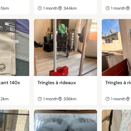
45km
1 month
344km
1 month
tant 140x
Tringles à rideaux
Tringles à r
42km
1 month
336km
1 month