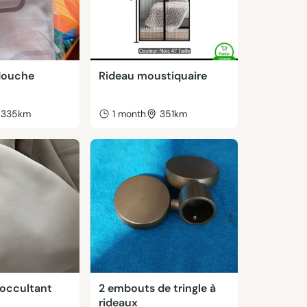
douche
Rideau moustiquaire
335km
1 month
351km
 occultant
2 embouts de tringle à
rideaux