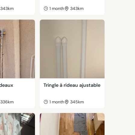
343km
1 month
343km
ideaux
Tringle à rideau ajustable
336km
1 month
345km