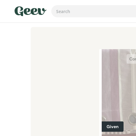
Con
Given