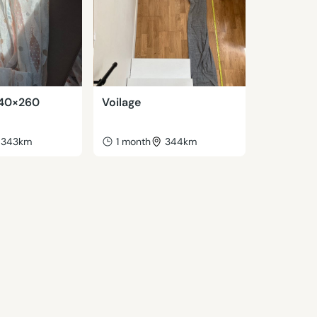
140×260
Voilage
343km
1 month
344km