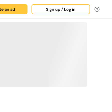
ate an ad
Sign up / Log in