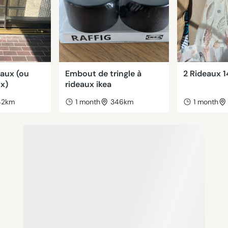
eaux (ou
Embout de tringle à
2 Rideaux 
ux)
rideaux ikea
42km
1 month
346km
1 month