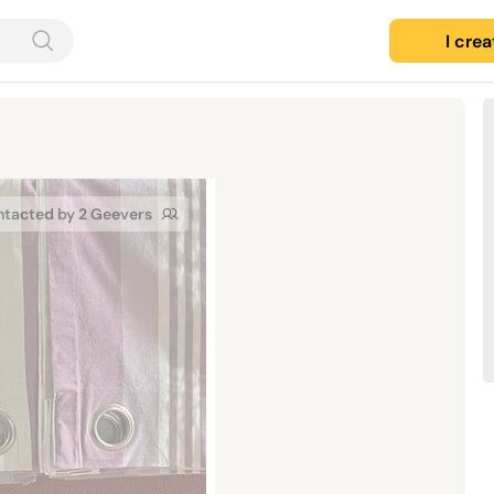
I cre
tacted by 2 Geevers