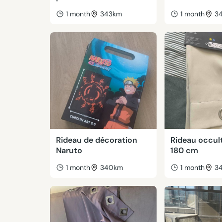
1 month
343km
1 month
3
Rideau de décoration
Rideau occul
Naruto
180 cm
1 month
340km
1 month
3