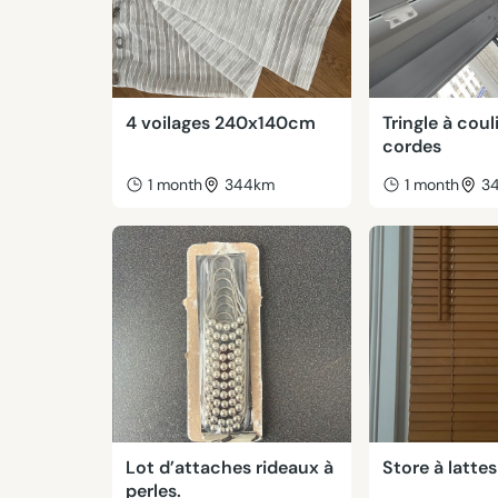
4 voilages 240x140cm
Tringle à cou
cordes
1 month
344km
1 month
3
Lot d’attaches rideaux à
Store à lattes
perles.