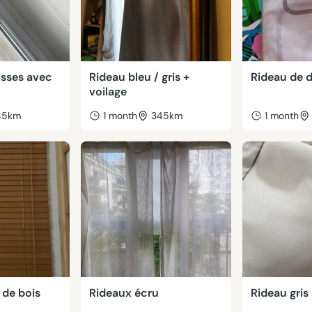
lisses avec
Rideau bleu / gris +
Rideau de 
voilage
45km
1 month
345km
1 month
 de bois
Rideaux écru
Rideau gris