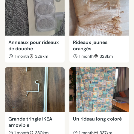
Anneaux pour rideaux
Rideaux jaunes
de douche
orangés
1 month
329km
1 month
328km
Grande tringle IKEA
Un rideau long coloré
amovible
1 month
330km
1 month
337km