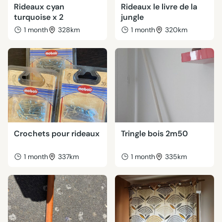
Rideaux cyan
Rideaux le livre de la
turquoise x 2
jungle
1 month
328km
1 month
320km
Crochets pour rideaux
Tringle bois 2m50
1 month
337km
1 month
335km