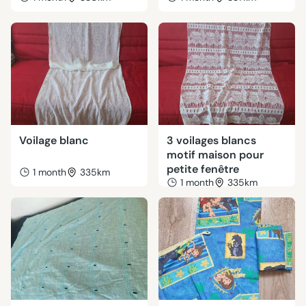
Voilage blanc
3 voilages blancs
motif maison pour
petite fenêtre
1 month
335km
1 month
335km