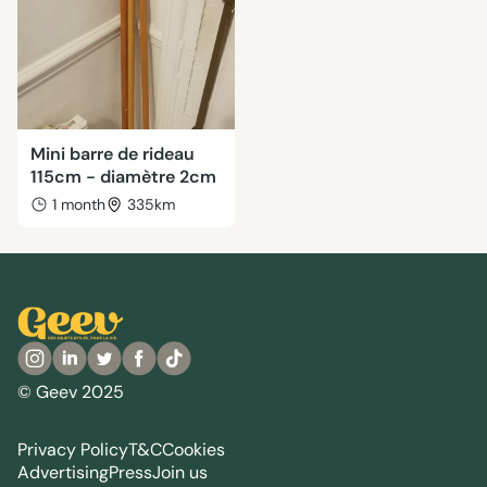
Mini barre de rideau
115cm - diamètre 2cm
1 month
335km
© Geev 2025
Privacy Policy
T&C
Cookies
Advertising
Press
Join us