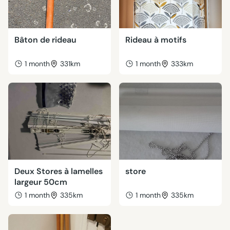
Bâton de rideau
Rideau à motifs
1 month
331km
1 month
333km
Deux Stores à lamelles
store
largeur 50cm
1 month
335km
1 month
335km