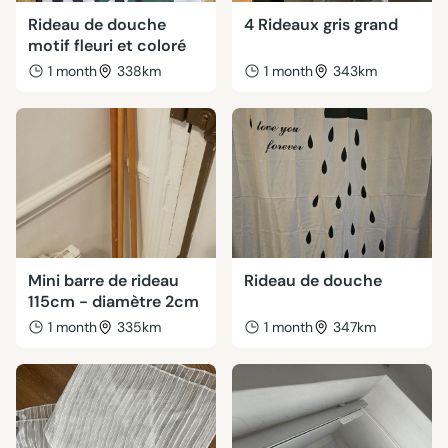
Rideau de douche
4 Rideaux gris grand
motif fleuri et coloré
1 month
338km
1 month
343km
Mini barre de rideau
Rideau de douche
115cm - diamètre 2cm
1 month
335km
1 month
347km