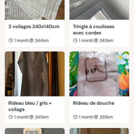
3 voilages 240x140cm
Tringle à coulisses
avec cordes
1 month
344km
1 month
345km
Rideau bleu / gris +
Rideau de douche
voilage
1 month
345km
1 month
335km