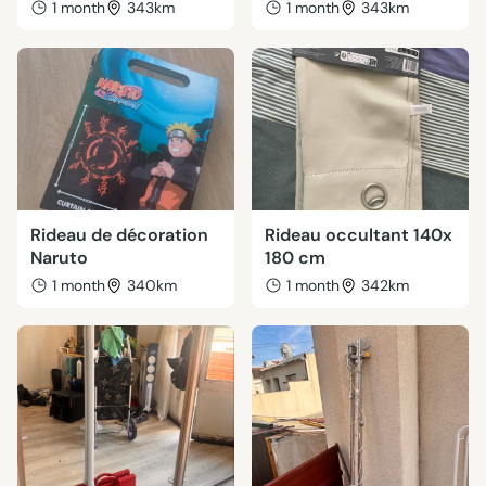
1 month
343km
1 month
343km
Rideau de décoration
Rideau occultant 140x
Naruto
180 cm
1 month
340km
1 month
342km