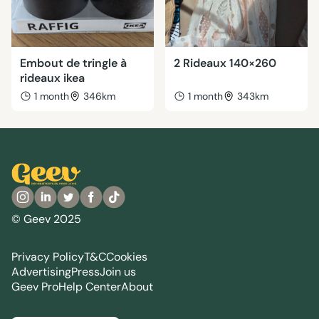
Embout de tringle à
2 Rideaux 140×260
rideaux ikea
1 month
346km
1 month
343km
© Geev 2025
Privacy Policy
T&C
Cookies
Advertising
Press
Join us
Geev Pro
Help Center
About