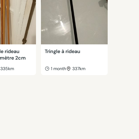
de rideau
Tringle à rideau
amètre 2cm
335km
1 month
337km