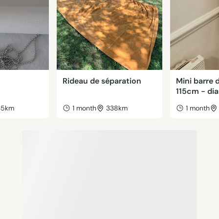
Rideau de séparation
Mini barre 
115cm - di
35km
1 month
338km
1 month