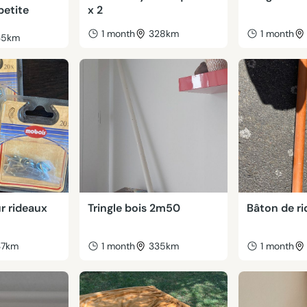
petite
x 2
1 month
328km
1 month
35km
r rideaux
Tringle bois 2m50
Bâton de r
37km
1 month
335km
1 month