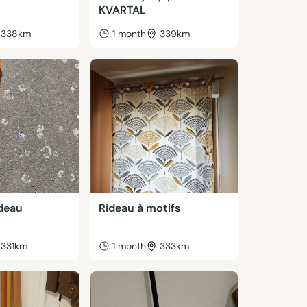
KVARTAL
338km
1 month
339km
ideau
Rideau à motifs
331km
1 month
333km