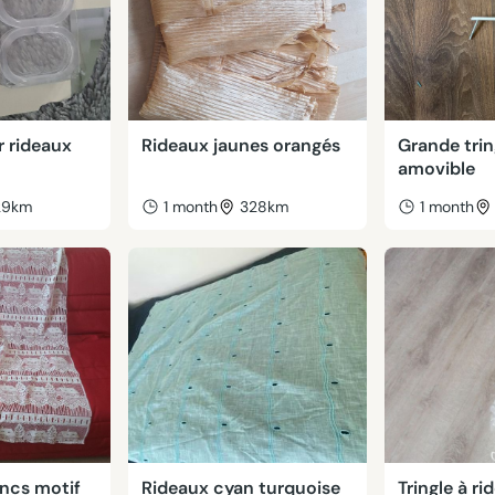
 rideaux
Rideaux jaunes orangés
Grande trin
amovible
29km
1 month
328km
1 month
ancs motif
Rideaux cyan turquoise
Tringle à r