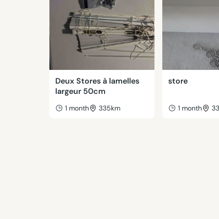
Deux Stores à lamelles
store
largeur 50cm
1 month
335km
1 month
3