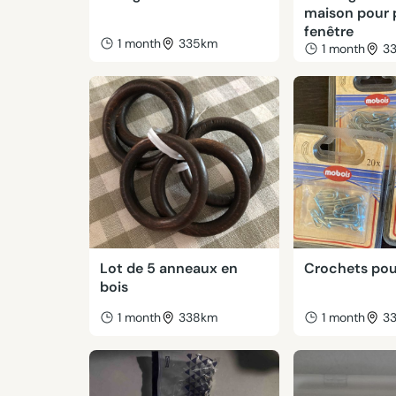
maison pour 
fenêtre
1 month
335km
1 month
3
Lot de 5 anneaux en
Crochets pou
bois
1 month
338km
1 month
3