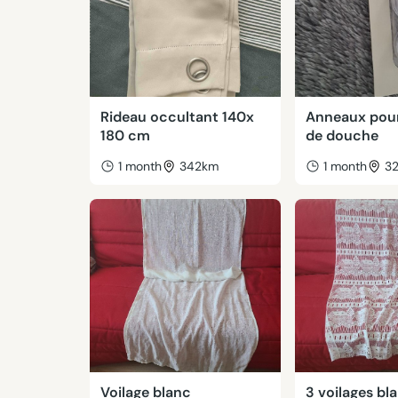
Rideau occultant 140x
Anneaux pour
180 cm
de douche
1 month
342km
1 month
3
Voilage blanc
3 voilages bl