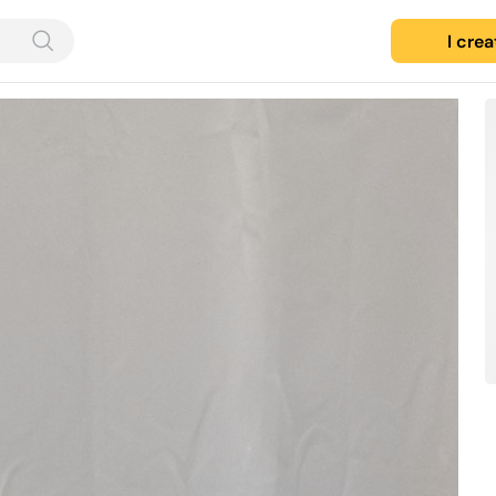
I cre