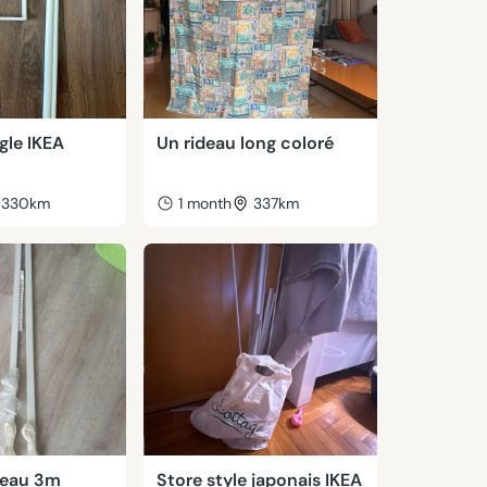
gle IKEA
Un rideau long coloré
330km
1 month
337km
ideau 3m
Store style japonais IKEA