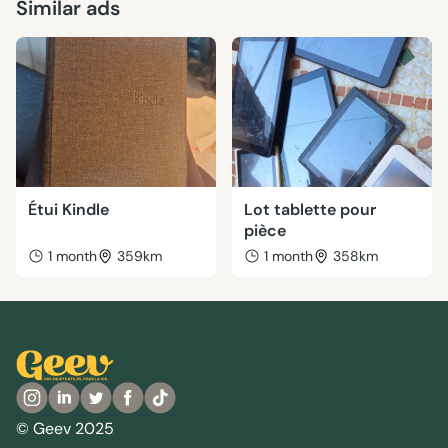
Similar ads
Étui Kindle
Lot tablette pour
pièce
1 month
359km
1 month
358km
© Geev 2025