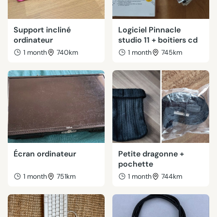
Support incliné
Logiciel Pinnacle
ordinateur
studio 11 + boitiers cd
1 month
740km
1 month
745km
Écran ordinateur
Petite dragonne +
pochette
1 month
751km
1 month
744km