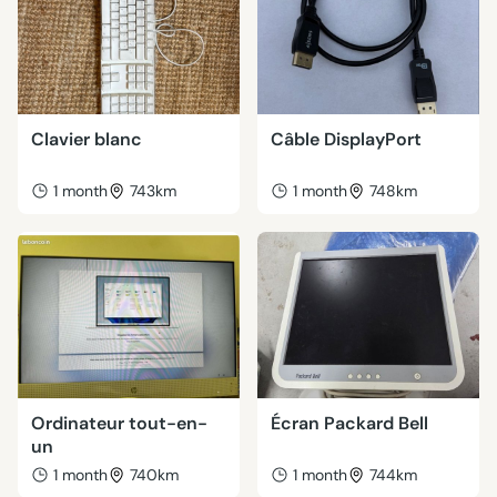
Clavier blanc
Câble DisplayPort
1 month
743km
1 month
748km
Ordinateur tout-en-
Écran Packard Bell
un
1 month
740km
1 month
744km