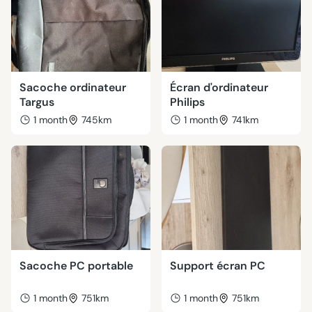
Sacoche ordinateur
Écran d'ordinateur
Targus
Philips
1 month
745km
1 month
741km
Sacoche PC portable
Support écran PC
1 month
751km
1 month
751km