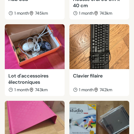
40 cm
1 month
745km
1 month
743km
Lot d'accessoires
Clavier filaire
électroniques
1 month
743km
1 month
742km