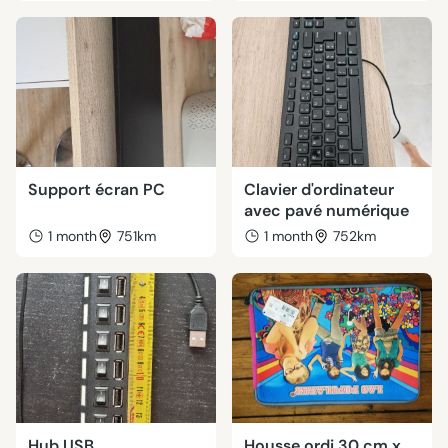
Support écran PC
Clavier d'ordinateur
avec pavé numérique
1 month
751km
1 month
752km
Hub USB
Housse ordi 30 cm x