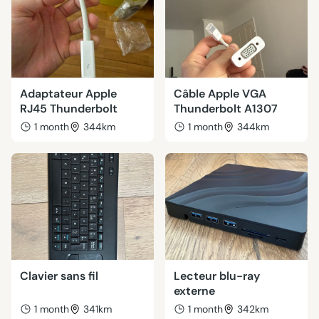
Adaptateur Apple
Câble Apple VGA
RJ45 Thunderbolt
Thunderbolt A1307
1 month
344km
1 month
344km
Clavier sans fil
Lecteur blu-ray
externe
1 month
341km
1 month
342km