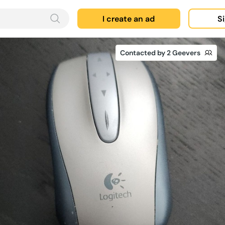
I create an ad
Si
Contacted by 2 Geevers