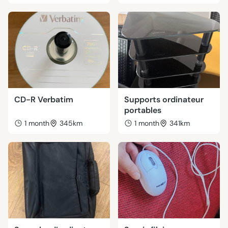
CD-R Verbatim
Supports ordinateur
portables
1 month
345km
1 month
341km