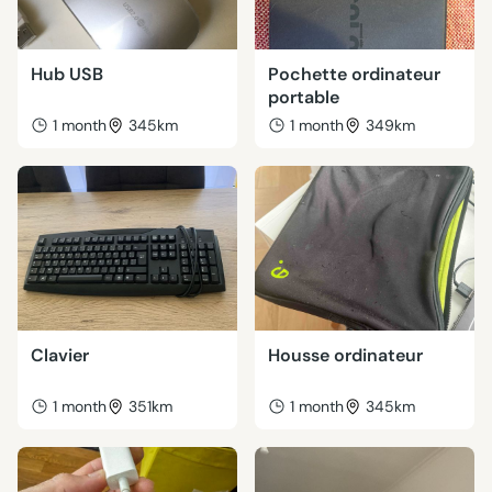
Hub USB
Pochette ordinateur
portable
1 month
345km
1 month
349km
Clavier
Housse ordinateur
1 month
351km
1 month
345km