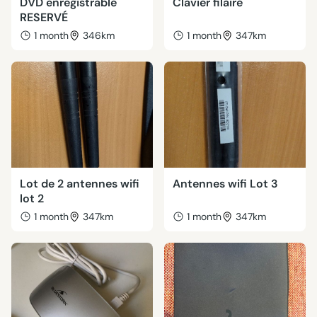
DVD enregistrable
Clavier filaire
RESERVÉ
1 month
346km
1 month
347km
Lot de 2 antennes wifi
Antennes wifi Lot 3
lot 2
1 month
347km
1 month
347km