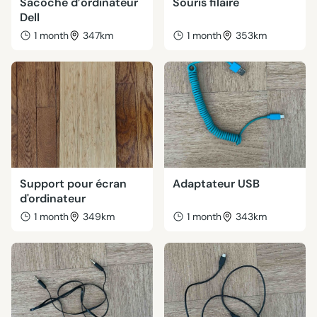
Sacoche d’ordinateur
Souris filaire
Dell
1 month
347km
1 month
353km
Support pour écran
Adaptateur USB
d'ordinateur
1 month
349km
1 month
343km