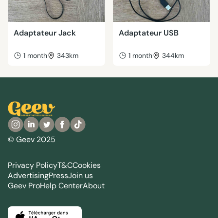
Adaptateur Jack
Adaptateur USB
1 month
343km
1 month
344km
© Geev 2025
Privacy Policy
T&C
Cookies
Advertising
Press
Join us
Geev Pro
Help Center
About