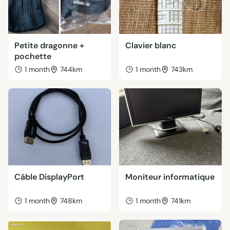
Petite dragonne +
Clavier blanc
pochette
1 month
744km
1 month
743km
Câble DisplayPort
Moniteur informatique
1 month
748km
1 month
741km