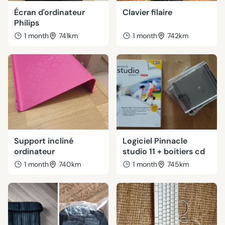
Écran d'ordinateur
Clavier filaire
Philips
1 month
741km
1 month
742km
Support incliné
Logiciel Pinnacle
ordinateur
studio 11 + boitiers cd
1 month
740km
1 month
745km