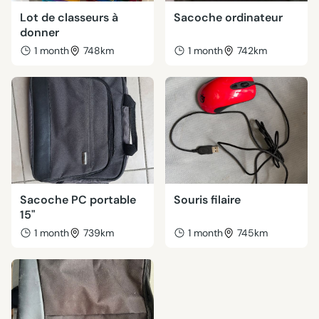
Lot de classeurs à
Sacoche ordinateur
donner
1 month
748km
1 month
742km
Sacoche PC portable
Souris filaire
15"
1 month
739km
1 month
745km