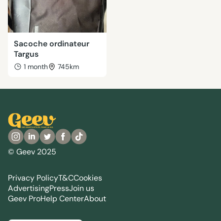
Sacoche ordinateur
Targus
1 month
745km
© Geev 2025
Privacy Policy
T&C
Cookies
Advertising
Press
Join us
Geev Pro
Help Center
About