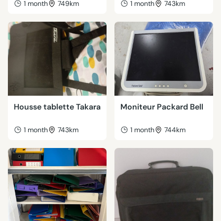
1 month
749km
1 month
743km
Housse tablette Takara
Moniteur Packard Bell
1 month
743km
1 month
744km