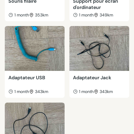
Souris filaire
Support pour écran
d'ordinateur
1 month
353km
1 month
349km
Adaptateur USB
Adaptateur Jack
1 month
343km
1 month
343km