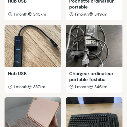
Hub USB
Pochette ordinateur
portable
1 month
345km
1 month
349km
Hub USB
Chargeur ordinateur
portable Toshiba
1 month
337km
1 month
346km