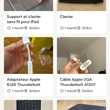
Support et clavier
Clavier
sans fil pour iPad
1 month
342km
1 month
351km
Adaptateur Apple
Câble Apple VGA
RJ45 Thunderbolt
Thunderbolt A1307
1 month
344km
1 month
344km