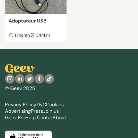
Adaptateur USB
1 month
344km
© Geev 2025
Privacy Policy
T&C
Cookies
Advertising
Press
Join us
Geev Pro
Help Center
About