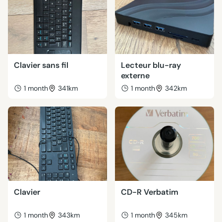
Clavier sans fil
Lecteur blu-ray
externe
1 month
341km
1 month
342km
Clavier
CD-R Verbatim
1 month
343km
1 month
345km