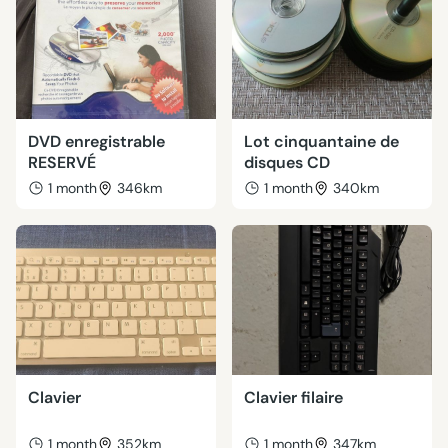
DVD enregistrable
Lot cinquantaine de
RESERVÉ
disques CD
1 month
346km
1 month
340km
Clavier
Clavier filaire
1 month
352km
1 month
347km