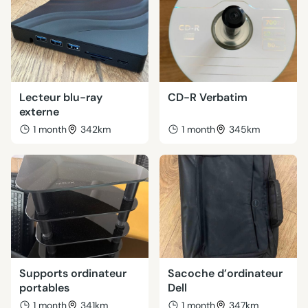
Lecteur blu-ray
CD-R Verbatim
externe
1 month
342km
1 month
345km
Supports ordinateur
Sacoche d’ordinateur
portables
Dell
1 month
341km
1 month
347km