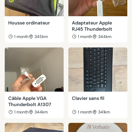
Housse ordinateur
Adaptateur Apple
RJ45 Thunderbolt
1 month
345km
1 month
344km
Câble Apple VGA
Clavier sans fil
Thunderbolt A1307
1 month
344km
1 month
341km