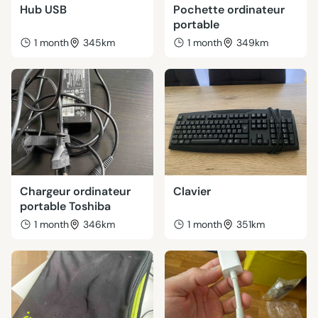
Hub USB
Pochette ordinateur
portable
1 month
345km
1 month
349km
Chargeur ordinateur
Clavier
portable Toshiba
1 month
346km
1 month
351km