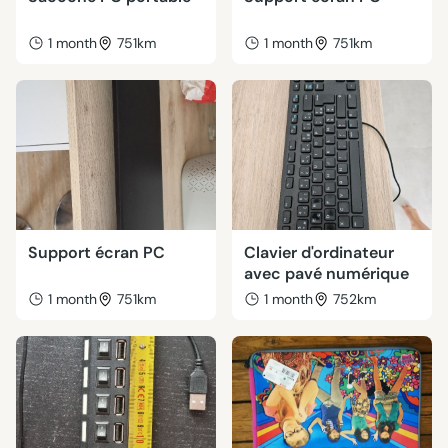
1 month
751km
1 month
751km
Support écran PC
Clavier d'ordinateur
avec pavé numérique
1 month
751km
1 month
752km