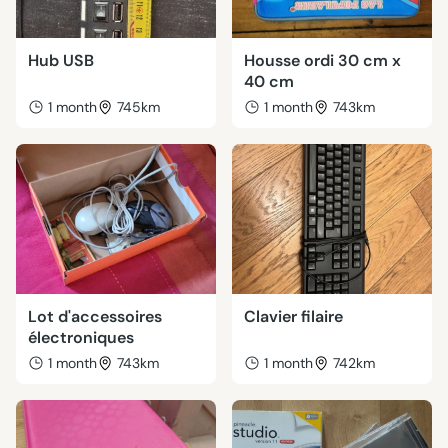
Hub USB
Housse ordi 30 cm x
40 cm
1 month
745km
1 month
743km
Lot d'accessoires
Clavier filaire
électroniques
1 month
743km
1 month
742km