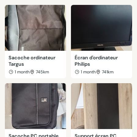
Sacoche ordinateur
Écran d'ordinateur
Targus
Philips
1 month
745km
1 month
741km
Sacoche PC portable
Support écran PC