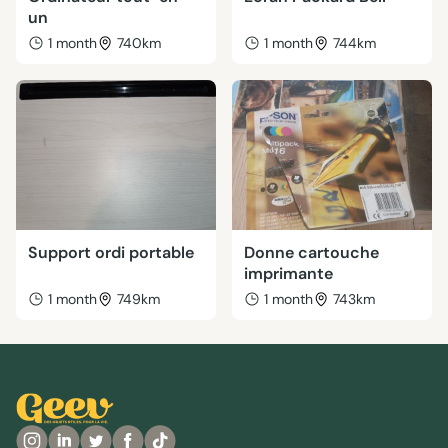
un
1 month
740km
1 month
744km
Support ordi portable
Donne cartouche
imprimante
1 month
749km
1 month
743km