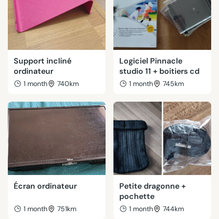
Support incliné
Logiciel Pinnacle
ordinateur
studio 11 + boitiers cd
1 month
740km
1 month
745km
Écran ordinateur
Petite dragonne +
pochette
1 month
751km
1 month
744km