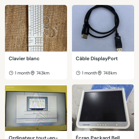
Clavier blanc
Câble DisplayPort
1 month
743km
1 month
748km
Ordinateur tout-en-
Écran Packard Bell