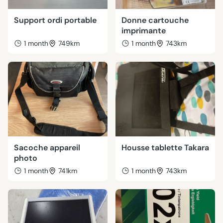
Support ordi portable
Donne cartouche
imprimante
1 month
749km
1 month
743km
Sacoche appareil
Housse tablette Takara
photo
1 month
741km
1 month
743km