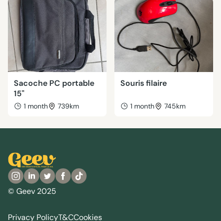
Sacoche PC portable
Souris filaire
15"
1 month
739km
1 month
745km
© Geev 2025
Privacy Policy
T&C
Cookies