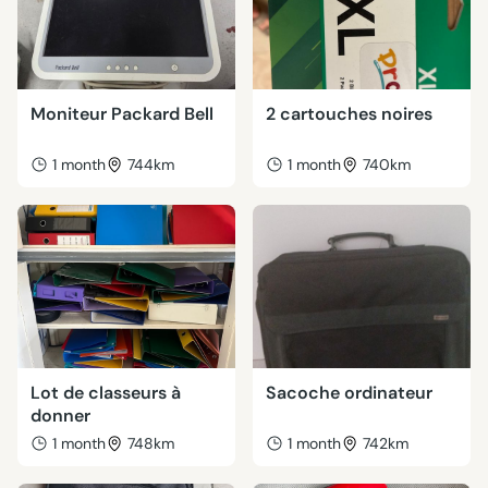
Moniteur Packard Bell
2 cartouches noires
1 month
744km
1 month
740km
Lot de classeurs à
Sacoche ordinateur
donner
1 month
748km
1 month
742km