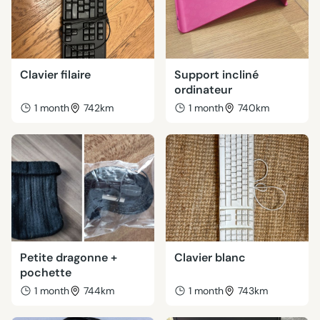
Clavier filaire
Support incliné
ordinateur
1 month
742km
1 month
740km
Petite dragonne +
Clavier blanc
pochette
1 month
744km
1 month
743km