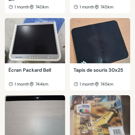
1 month
740km
1 month
745km
Écran Packard Bell
Tapis de souris 30x25
1 month
744km
1 month
745km