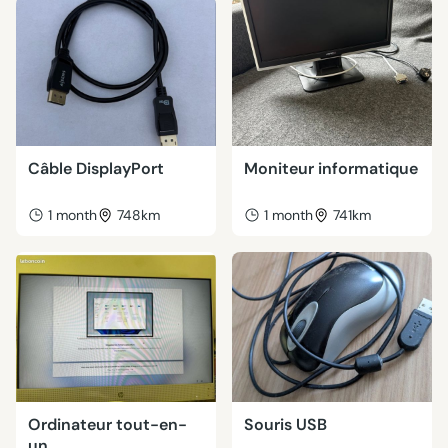
Câble DisplayPort
Moniteur informatique
1 month
748km
1 month
741km
Ordinateur tout-en-
Souris USB
un