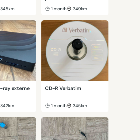
345km
1 month
349km
-ray externe
CD-R Verbatim
342km
1 month
345km