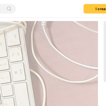
I cre