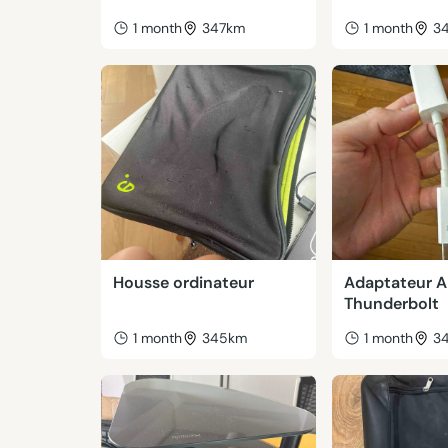
1 month
347km
1 month
3
Housse ordinateur
Adaptateur A
Thunderbolt
1 month
345km
1 month
3