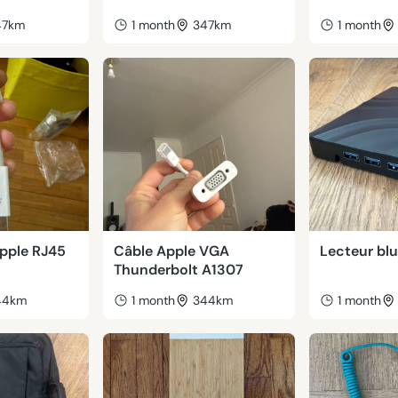
47km
1 month
347km
1 month
pple RJ45
Câble Apple VGA
Lecteur blu
Thunderbolt A1307
44km
1 month
344km
1 month