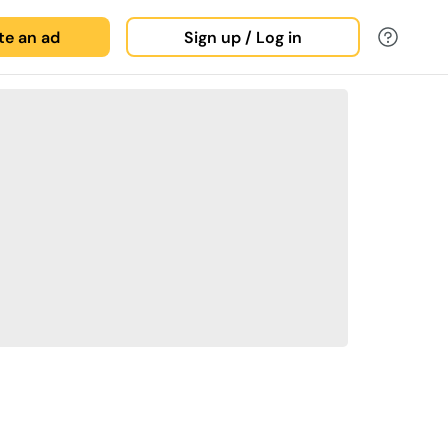
ate an ad
Sign up / Log in