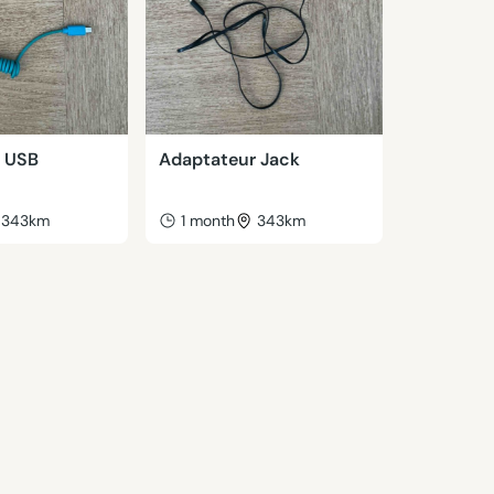
 USB
Adaptateur Jack
343km
1 month
343km