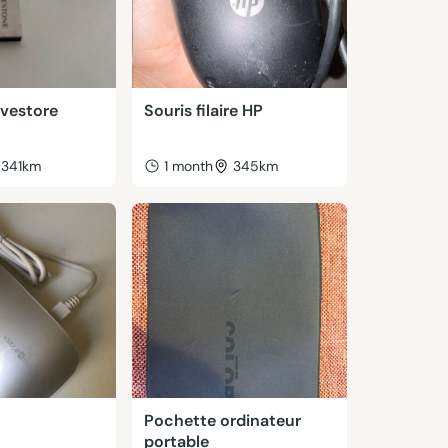
vestore
Souris filaire HP
341km
1 month
345km
Pochette ordinateur
portable