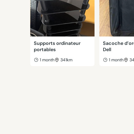
Supports ordinateur
Sacoche d’or
portables
Dell
1 month
341km
1 month
3