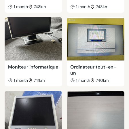
1 month
743km
1 month
748km
Moniteur informatique
Ordinateur tout-en-
un
1 month
741km
1 month
740km