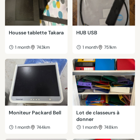
Housse tablette Takara
HUB USB
1 month
743km
1 month
751km
Moniteur Packard Bell
Lot de classeurs à
donner
1 month
744km
1 month
748km