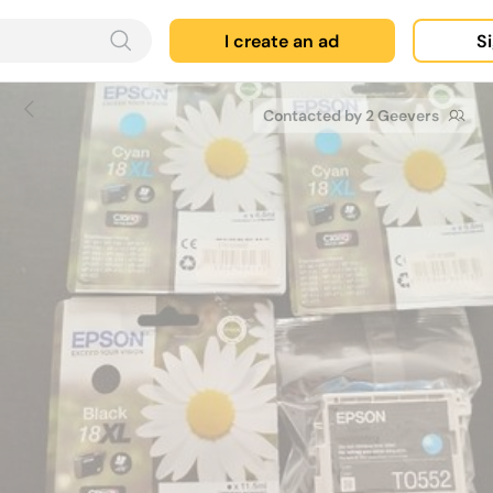
I create an ad
Si
Contacted by 2 Geevers