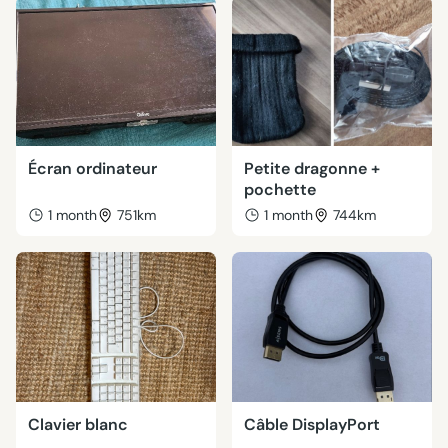
Écran ordinateur
Petite dragonne +
pochette
1 month
751km
1 month
744km
Clavier blanc
Câble DisplayPort