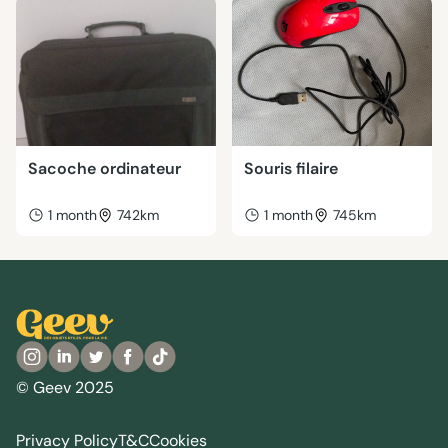
Sacoche ordinateur
Souris filaire
1 month
742km
1 month
745km
© Geev 2025
Privacy Policy
T&C
Cookies