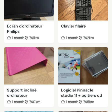
Écran d'ordinateur
Clavier filaire
Philips
1 month
741km
1 month
742km
Support incliné
Logiciel Pinnacle
ordinateur
studio 11 + boitiers cd
1 month
740km
1 month
745km