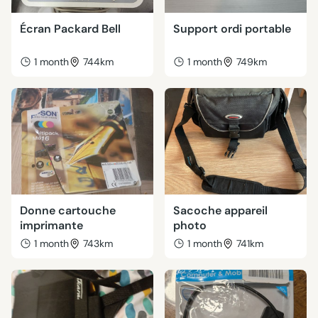
Écran Packard Bell
Support ordi portable
1 month
744km
1 month
749km
Donne cartouche
Sacoche appareil
imprimante
photo
1 month
743km
1 month
741km