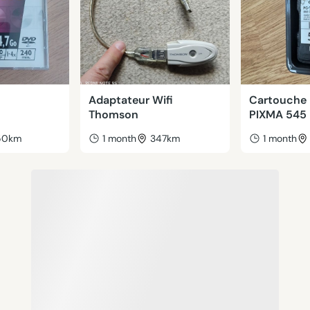
Adaptateur Wifi
Cartouche 
Thomson
PIXMA 545
50km
1 month
347km
1 month