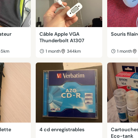
ateur
Câble Apple VGA
Souris filair
Thunderbolt A1307
45km
1 month
344km
1 month
lette
4 cd enregistrables
Cartouches
Eco-tank