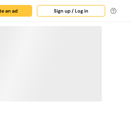
ate an ad
Sign up / Log in