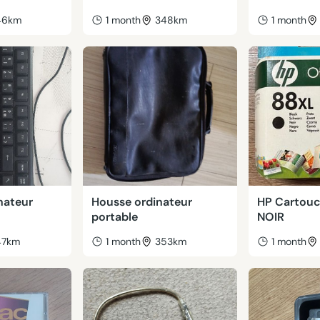
46km
1 month
348km
1 month
inateur
Housse ordinateur
HP Cartouc
portable
NOIR
47km
1 month
353km
1 month