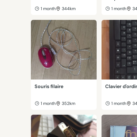
1 month
344km
1 month
3
Souris filaire
Clavier d'ord
1 month
352km
1 month
3