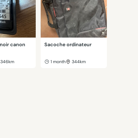
noir canon
Sacoche ordinateur
346km
1 month
344km