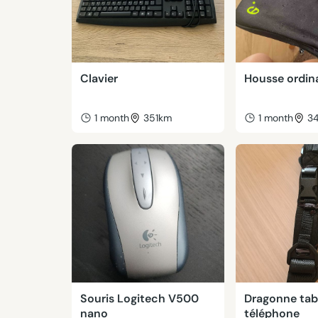
Clavier
Housse ordin
1 month
351km
1 month
3
Souris Logitech V500
Dragonne tab
nano
téléphone