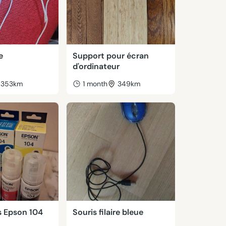
e
Support pour écran
d'ordinateur
353km
1 month
349km
 Epson 104
Souris filaire bleue