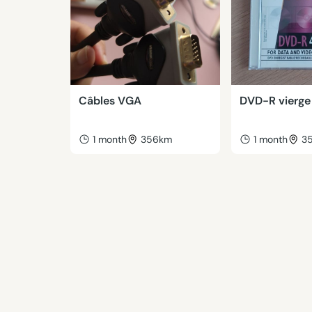
Câbles VGA
DVD-R vierge
1 month
356km
1 month
3