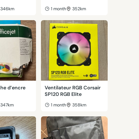
346km
1 month
352km
he d’encre
Ventilateur RGB Corsair
SP120 RGB Elite
347km
1 month
358km