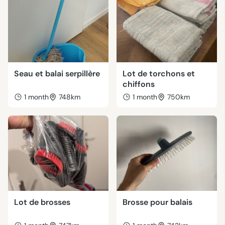
Seau et balai serpillère
Lot de torchons et
chiffons
1 month
748km
1 month
750km
Lot de brosses
Brosse pour balais