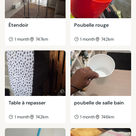
Étendoir
Poubelle rouge
1 month
747km
1 month
742km
Table à repasser
poubelle de salle bain
1 month
742km
1 month
746km