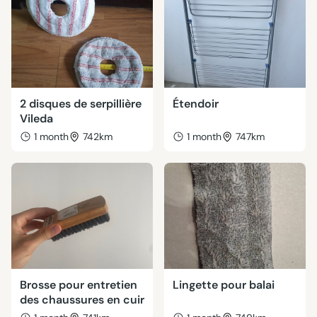
2 disques de serpillière
Étendoir
Vileda
1 month
742km
1 month
747km
Brosse pour entretien
Lingette pour balai
des chaussures en cuir