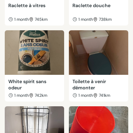
Raclette à vitres
Raclette douche
1 month
745km
1 month
738km
White spirit sans
Toilette à venir
odeur
démonter
1 month
742km
1 month
741km