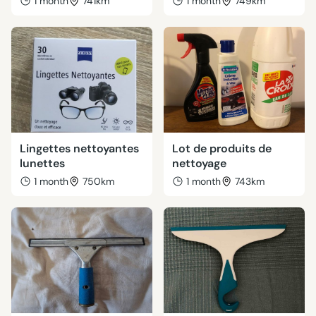
1 month
741km
1 month
749km
Lingettes nettoyantes
Lot de produits de
lunettes
nettoyage
1 month
750km
1 month
743km