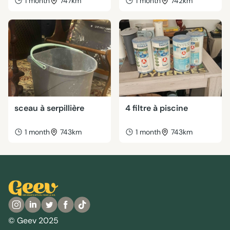
1 month
747km
1 month
742km
sceau à serpillière
4 filtre à piscine
1 month
743km
1 month
743km
© Geev 2025