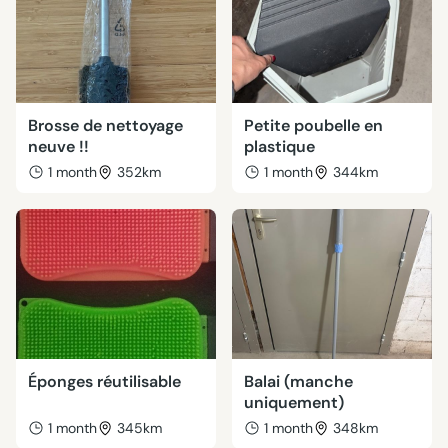
Brosse de nettoyage
Petite poubelle en
neuve !!
plastique
1 month
352km
1 month
344km
Éponges réutilisable
Balai (manche
uniquement)
1 month
345km
1 month
348km