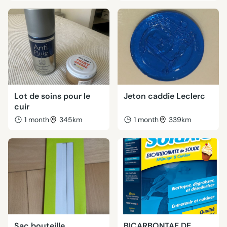
Lot de soins pour le
Jeton caddie Leclerc
cuir
1 month
345km
1 month
339km
Sac bouteille
BICARBONTAE DE