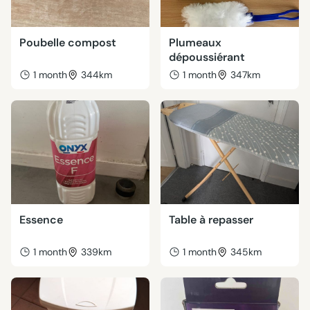
Poubelle compost
Plumeaux
dépoussiérant
1 month
344km
1 month
347km
Essence
Table à repasser
1 month
339km
1 month
345km