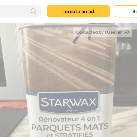
I create an ad
Si
Contacted by 1 Geever