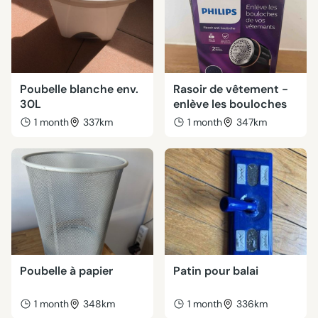
Poubelle blanche env.
Rasoir de vêtement -
30L
enlève les bouloches
1 month
337km
1 month
347km
Poubelle à papier
Patin pour balai
1 month
348km
1 month
336km