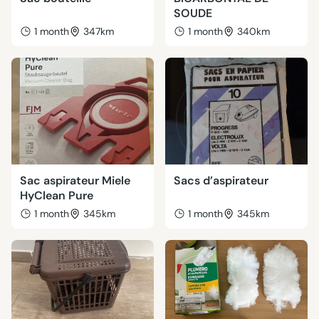
SOUDE
1 month
347km
1 month
340km
Sac aspirateur Miele
Sacs d’aspirateur
HyClean Pure
1 month
345km
1 month
345km