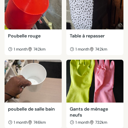
Poubelle rouge
Table à repasser
1 month
742km
1 month
742km
poubelle de salle bain
Gants de ménage
neufs
1 month
746km
1 month
732km