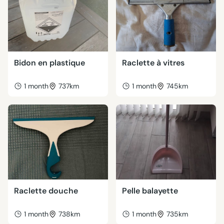
Bidon en plastique
Raclette à vitres
1 month
737km
1 month
745km
Raclette douche
Pelle balayette
1 month
738km
1 month
735km