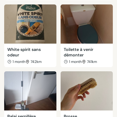
White spirit sans
Toilette à venir
odeur
démonter
1 month
742km
1 month
741km
Balai serpillère
Brosse