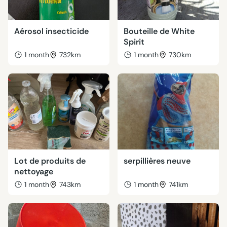
Aérosol insecticide
Bouteille de White
Spirit
1 month
732km
1 month
730km
Lot de produits de
serpillières neuve
nettoyage
1 month
743km
1 month
741km