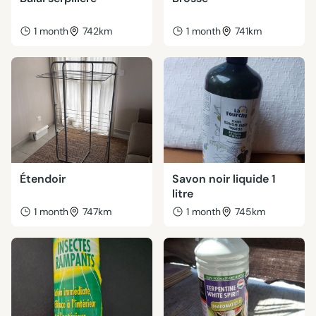
1 month
742km
1 month
741km
Étendoir
Savon noir liquide 1
litre
1 month
747km
1 month
745km