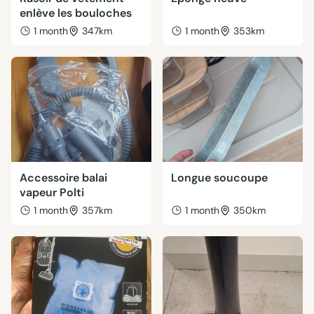
enlève les bouloches
1 month
347km
1 month
353km
Accessoire balai
Longue soucoupe
vapeur Polti
1 month
357km
1 month
350km