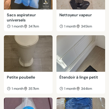
Sacs aspirateur
Nettoyeur vapeur
universels
1 month
347km
1 month
345km
Petite poubelle
Étendoir à linge petit
1 month
357km
1 month
344km