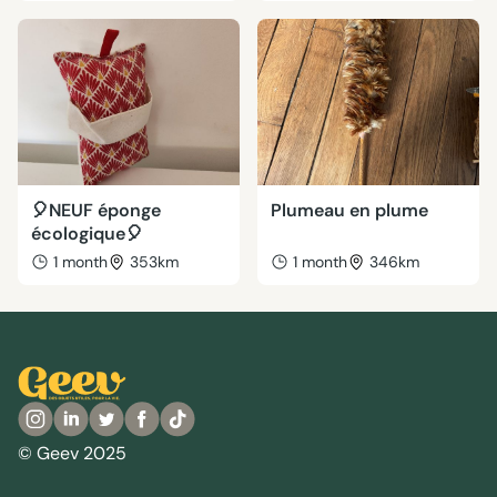
🎈NEUF éponge
Plumeau en plume
écologique🎈
1 month
353km
1 month
346km
© Geev 2025