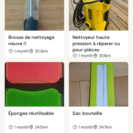
Brosse de nettoyage
Nettoyeur haute
neuve !!
pression à réparer ou
pour pièces
1 month
352km
1 month
351km
Éponges réutilisable
Sac bouteille
1 month
345km
1 month
347km