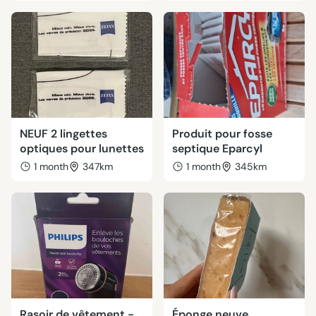
NEUF 2 lingettes
Produit pour fosse
optiques pour lunettes
septique Eparcyl
1 month
347km
1 month
345km
Rasoir de vêtement -
Éponge neuve