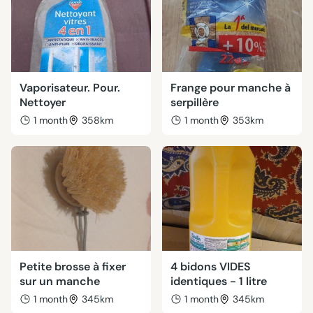
Vaporisateur. Pour.
Frange pour manche à
Nettoyer
serpillère
1 month
358km
1 month
353km
Petite brosse à fixer
4 bidons VIDES
sur un manche
identiques - 1 litre
1 month
345km
1 month
345km