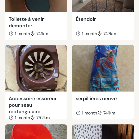
Toilette à venir
Étendoir
démonter
1 month
741km
1 month
747km
Accessoire essoreur
serpillières neuve
pour seau
rectangulaire
1 month
741km
1 month
752km