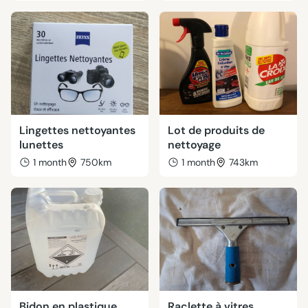
Lingettes nettoyantes
Lot de produits de
lunettes
nettoyage
1 month
750km
1 month
743km
Bidon en plastique
Raclette à vitres