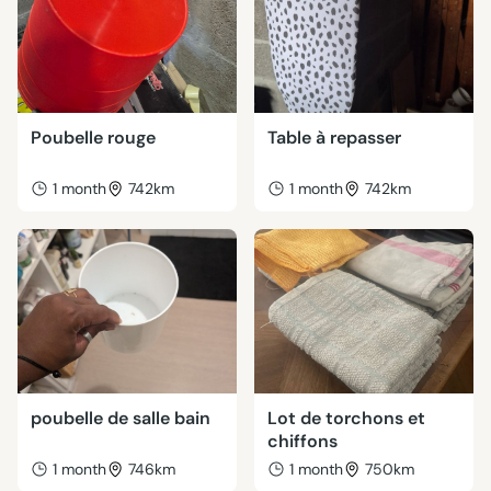
Poubelle rouge
Table à repasser
1 month
742km
1 month
742km
poubelle de salle bain
Lot de torchons et
chiffons
1 month
746km
1 month
750km