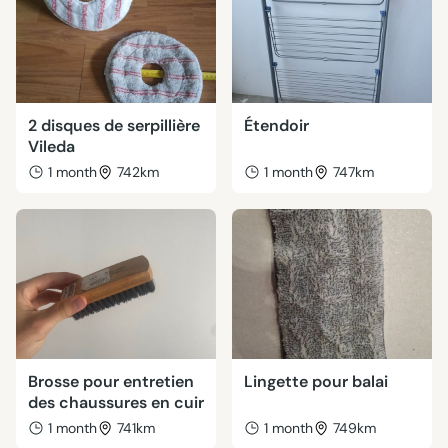
2 disques de serpillière
Étendoir
Vileda
1 month
742km
1 month
747km
Brosse pour entretien
Lingette pour balai
des chaussures en cuir
1 month
741km
1 month
749km