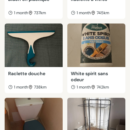
1 month
737km
1 month
745km
Raclette douche
White spirit sans
odeur
1 month
738km
1 month
742km