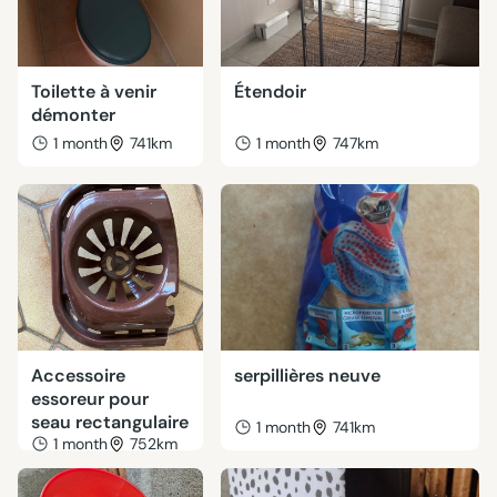
Toilette à venir
Étendoir
démonter
1 month
741km
1 month
747km
Accessoire
serpillières neuve
essoreur pour
seau rectangulaire
1 month
741km
1 month
752km