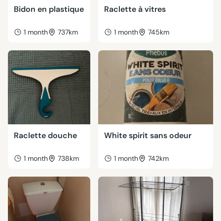
Bidon en plastique
Raclette à vitres
1 month
737km
1 month
745km
Raclette douche
White spirit sans odeur
1 month
738km
1 month
742km