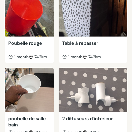
Poubelle rouge
Table à repasser
1 month
742km
1 month
742km
poubelle de salle
2 diffuseurs d'intérieur
bain