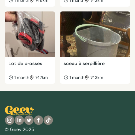
1 month
746km
1 month
742km
Lot de brosses
sceau à serpillière
1 month
747km
1 month
743km
© Geev 2025