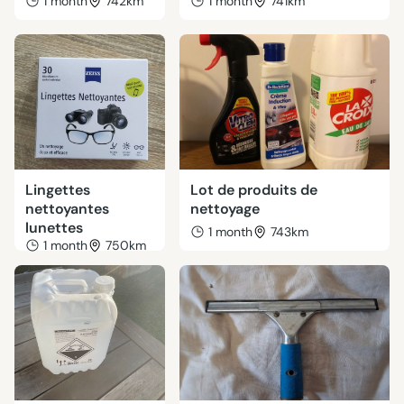
1 month
742km
1 month
741km
Lingettes
Lot de produits de
nettoyantes
nettoyage
lunettes
1 month
743km
1 month
750km