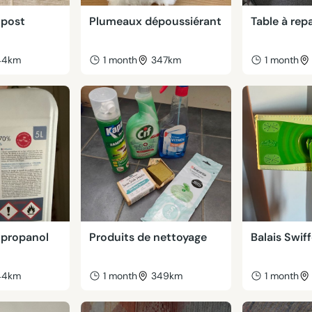
mpost
Plumeaux dépoussiérant
Table à rep
44km
1 month
347km
1 month
opropanol
Produits de nettoyage
Balais Swiff
44km
1 month
349km
1 month