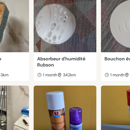
e
Absorbeur d'humidité
Bouchon évi
Rubson
53km
1 month
342km
1 month