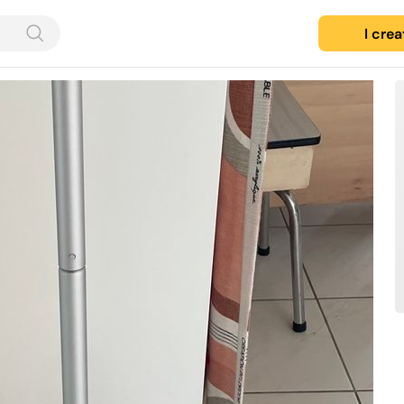
I cre