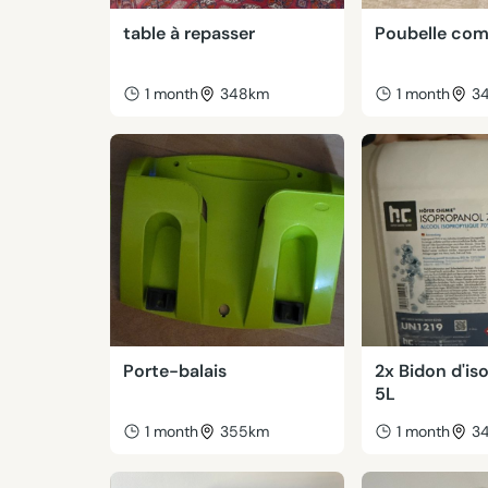
table à repasser
Poubelle co
1 month
348km
1 month
3
Porte-balais
2x Bidon d'is
5L
1 month
355km
1 month
3