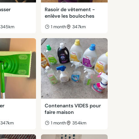
asser
Rasoir de vêtement -
enlève les bouloches
345km
1 month
347km
er
Contenants VIDES pour
faire maison
347km
1 month
354km