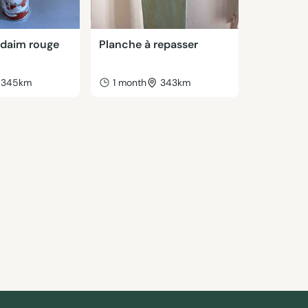
 daim rouge
Planche à repasser
345km
1 month
343km