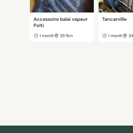
Accessoire balai vapeur
Tancarville
Polti
1 month
357km
1 month
3