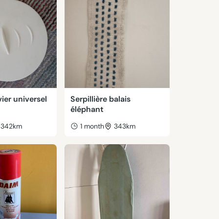
er universel
Serpillière balais
éléphant
342km
1 month
343km