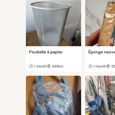
Poubelle à papier
Éponge neuv
1 month
348km
1 month
3