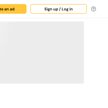
ate an ad
Sign up / Log in