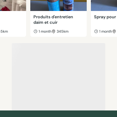
Produits d'entretien
Spray pour
daim et cuir
45km
1 month
345km
1 month