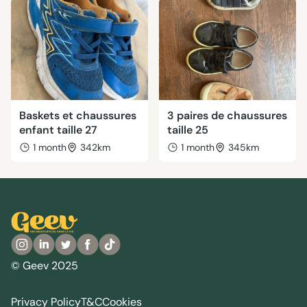
Baskets et chaussures
3 paires de chaussures
enfant taille 27
taille 25
1 month
342km
1 month
345km
© Geev 2025
Privacy Policy
T&C
Cookies