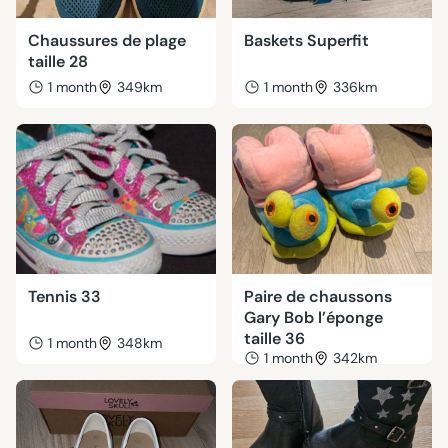
Chaussures de plage
Baskets Superfit
taille 28
1 month
349km
1 month
336km
Tennis 33
Paire de chaussons
Gary Bob l’éponge
taille 36
1 month
348km
1 month
342km