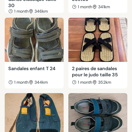
30
1 month
341km
1 month
346km
Sandales enfant T 24
2 paires de sandales
pour le judo taille 35
1 month
344km
1 month
352km