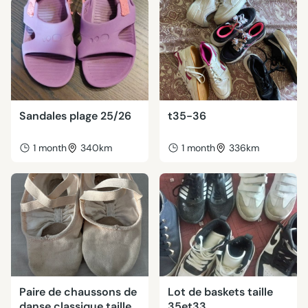
Sandales plage 25/26
t35-36
1 month
340km
1 month
336km
Paire de chaussons de
Lot de baskets taille
danse classique taille
35et33