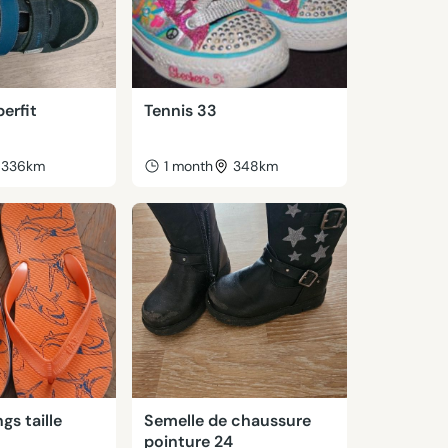
erfit
Tennis 33
336km
1 month
348km
gs taille
Semelle de chaussure
pointure 24