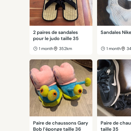
2 paires de sandales
Sandales Nik
pour le judo taille 35
1 month
352km
1 month
3
Paire de chaussons Gary
Paire de cha
Bob l’éponge taille 36
taille 35