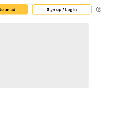
ate an ad
Sign up / Log in