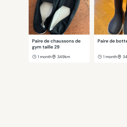
Paire de chaussons de
Paire de botte
gym taille 29
1 month
349km
1 month
3