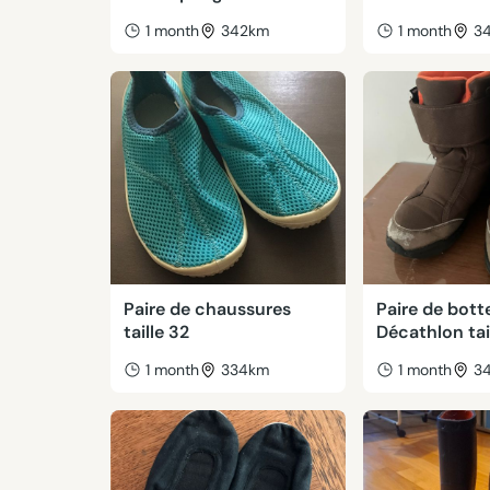
1 month
342km
1 month
3
Paire de chaussures
Paire de bott
taille 32
Décathlon tai
1 month
334km
1 month
3