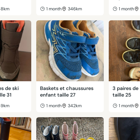
48km
1 month
346km
1 month
es de ski
Baskets et chaussures
3 paires de
lle 31
enfant taille 27
taille 25
49km
1 month
342km
1 month