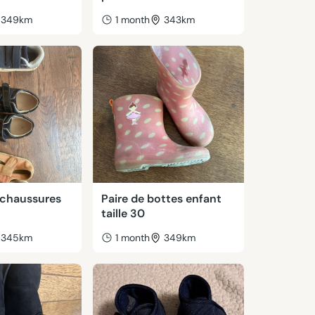
349km
1 month
343km
 chaussures
Paire de bottes enfant
taille 30
345km
1 month
349km