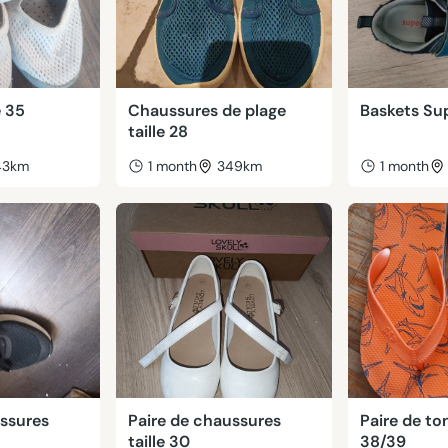
e 35
Chaussures de plage
Baskets Sup
taille 28
43km
1 month
349km
1 month
ussures
Paire de chaussures
Paire de ton
taille 30
38/39