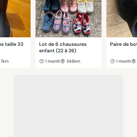
s taille 33
Lot de 6 chaussures
Paire de bot
enfant (22 à 26)
47km
1 month
348km
1 month