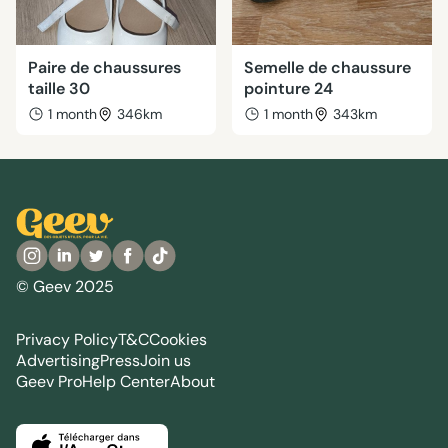
Paire de chaussures
Semelle de chaussure
taille 30
pointure 24
1 month
346km
1 month
343km
© Geev 2025
Privacy Policy
T&C
Cookies
Advertising
Press
Join us
Geev Pro
Help Center
About