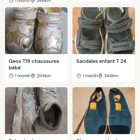
1 month
346km
Geox T19 chaussures
Sandales enfant T 24
bébé
1 month
354km
1 month
344km