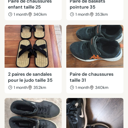
Paire de chaussures
Paire de baskets
enfant taille 25
pointure 35
1 month
340km
1 month
353km
2 paires de sandales
Paire de chaussures
pour le judo taille 35
taille 31
1 month
352km
1 month
340km