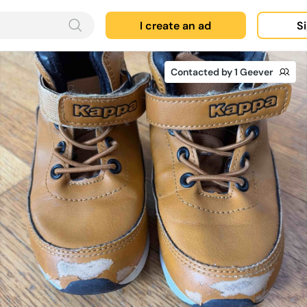
I create an ad
Si
Contacted by 1 Geever