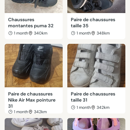
Chaussures
Paire de chaussures
montantes puma 32
taille 35
1 month
340km
1 month
348km
Paire de chaussures
Paire de chaussures
Nike Air Max pointure
taille 31
31
1 month
342km
1 month
342km