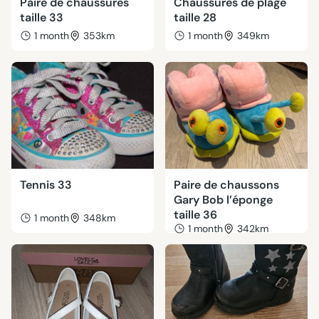
Paire de chaussures
Chaussures de plage
taille 33
taille 28
1 month
353km
1 month
349km
Tennis 33
Paire de chaussons
Gary Bob l’éponge
taille 36
1 month
348km
1 month
342km