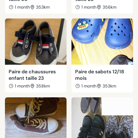
1 month
353km
1 month
356km
Paire de chaussures
Paire de sabots 12/18
enfant taille 23
mois
1 month
358km
1 month
353km