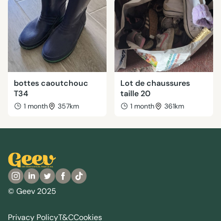
bottes caoutchouc
Lot de chaussures
T34
taille 20
1 month
357km
1 month
361km
© Geev 2025
Privacy Policy
T&C
Cookies