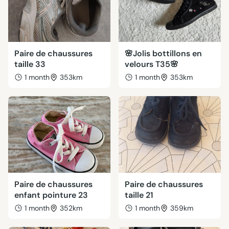
Paire de chaussures
🌸Jolis bottillons en
taille 33
velours T35🌸
1 month
353km
1 month
353km
Paire de chaussures
Paire de chaussures
enfant pointure 23
taille 21
1 month
352km
1 month
359km