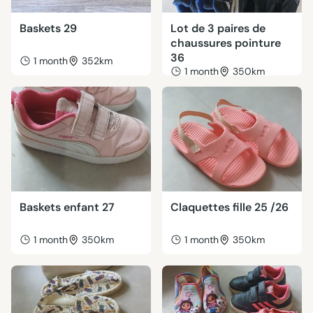
Baskets 29
Lot de 3 paires de
chaussures pointure
36
1 month
352km
1 month
350km
Baskets enfant 27
Claquettes fille 25 /26
1 month
350km
1 month
350km