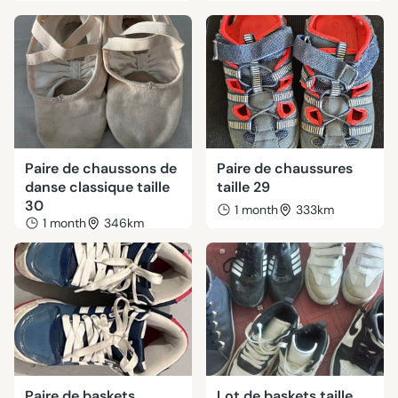
Paire de chaussons de
Paire de chaussures
danse classique taille
taille 29
30
1 month
333km
1 month
346km
Paire de baskets
Lot de baskets taille