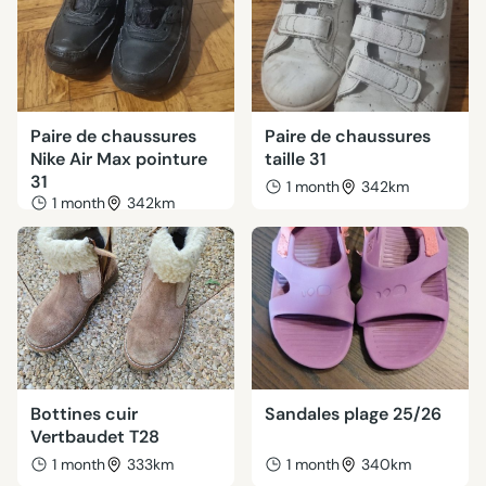
Paire de chaussures
Paire de chaussures
Nike Air Max pointure
taille 31
31
1 month
342km
1 month
342km
Bottines cuir
Sandales plage 25/26
Vertbaudet T28
1 month
333km
1 month
340km