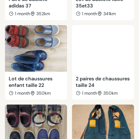
adidas 37
35et33
1 month
352km
1 month
341km
Lot de chaussures
2 paires de chaussures
enfant taille 22
taille 24
1 month
350km
1 month
350km