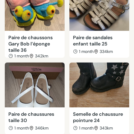
Paire de chaussons
Paire de sandales
Gary Bob l’éponge
enfant taille 25
taille 36
1 month
334km
1 month
342km
Paire de chaussures
Semelle de chaussure
taille 30
pointure 24
1 month
346km
1 month
343km