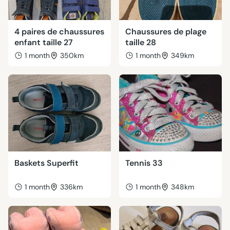
4 paires de chaussures
Chaussures de plage
enfant taille 27
taille 28
1 month
350km
1 month
349km
Baskets Superfit
Tennis 33
1 month
336km
1 month
348km