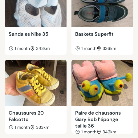
Sandales Nike 35
Baskets Superfit
1 month
343km
1 month
336km
Chaussures 20
Paire de chaussons
Falcotto
Gary Bob l’éponge
taille 36
1 month
333km
1 month
342km