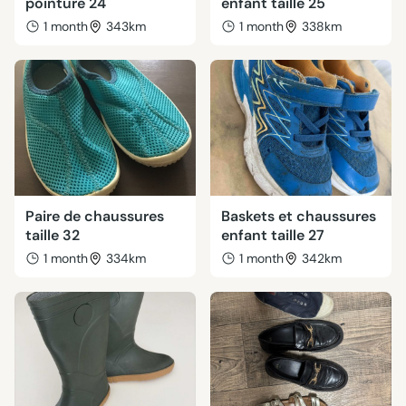
pointure 24
enfant taille 25
1 month
343km
1 month
338km
Paire de chaussures
Baskets et chaussures
taille 32
enfant taille 27
1 month
334km
1 month
342km