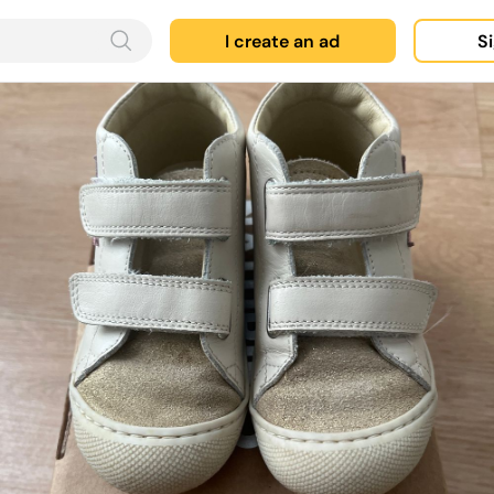
I create an ad
Si