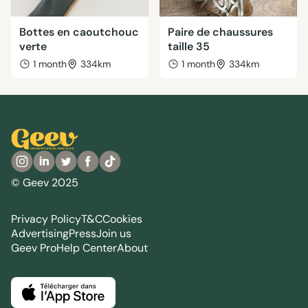
Bottes en caoutchouc
Paire de chaussures
verte
taille 35
1 month
334km
1 month
334km
© Geev 2025
Privacy Policy
T&C
Cookies
Advertising
Press
Join us
Geev Pro
Help Center
About