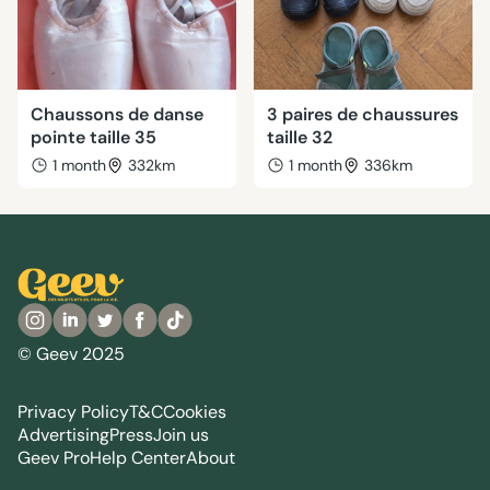
Chaussons de danse
3 paires de chaussures
pointe taille 35
taille 32
1 month
332km
1 month
336km
© Geev 2025
Privacy Policy
T&C
Cookies
Advertising
Press
Join us
Geev Pro
Help Center
About