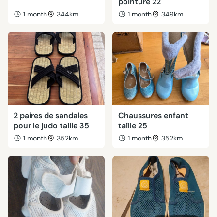
pointure 22
1 month
344km
1 month
349km
2 paires de sandales
Chaussures enfant
pour le judo taille 35
taille 25
1 month
352km
1 month
352km