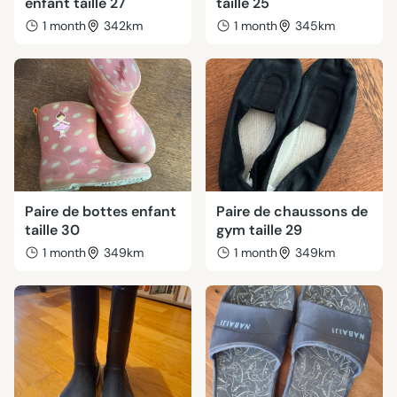
enfant taille 27
taille 25
1 month
342km
1 month
345km
Paire de bottes enfant
Paire de chaussons de
taille 30
gym taille 29
1 month
349km
1 month
349km