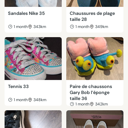
Sandales Nike 35
Chaussures de plage
taille 28
1 month
343km
1 month
349km
Tennis 33
Paire de chaussons
Gary Bob l’éponge
taille 36
1 month
348km
1 month
342km