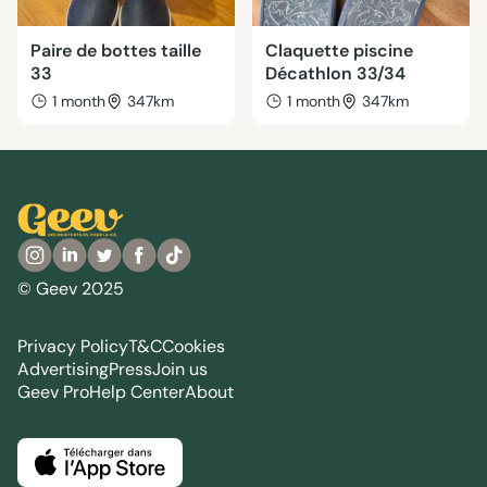
Paire de bottes taille
Claquette piscine
33
Décathlon 33/34
1 month
347km
1 month
347km
© Geev 2025
Privacy Policy
T&C
Cookies
Advertising
Press
Join us
Geev Pro
Help Center
About