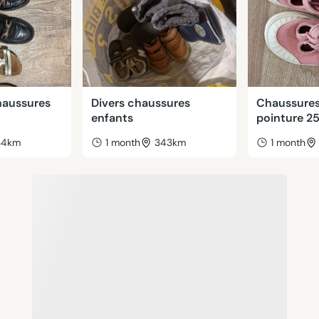
haussures
Divers chaussures
Chaussures 
enfants
pointure 2
34km
1 month
343km
1 month