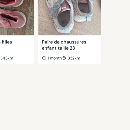
filles
Paire de chaussures
5
enfant taille 23
343km
1 month
332km