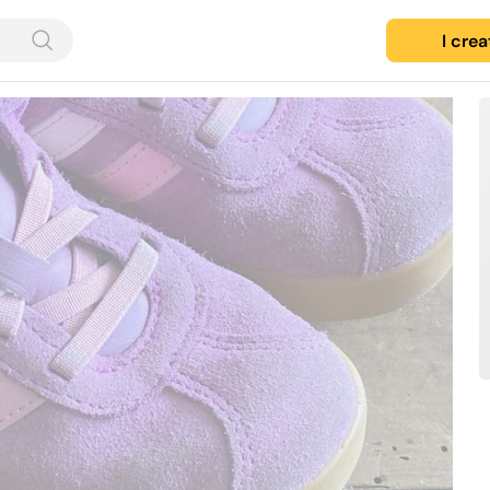
I cre