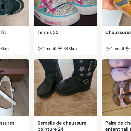
fit
Tennis 33
Chaussures
36km
1 month
348km
1 month
ussures
Semelle de chaussure
Paire de c
pointure 24
enfant taill