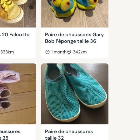
 20 Falcotto
Paire de chaussons Gary
Bob l’éponge taille 36
333km
1 month
342km
haussures
Paire de chaussures
e 25
taille 32