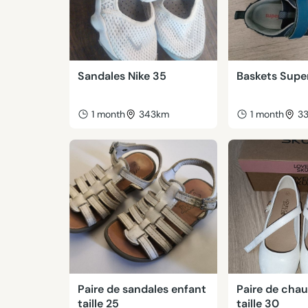
Sandales Nike 35
Baskets Super
1 month
343km
1 month
3
Paire de sandales enfant
Paire de cha
taille 25
taille 30