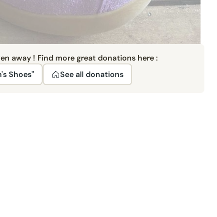
ven away ! Find more great donations here :
's Shoes"
See all donations