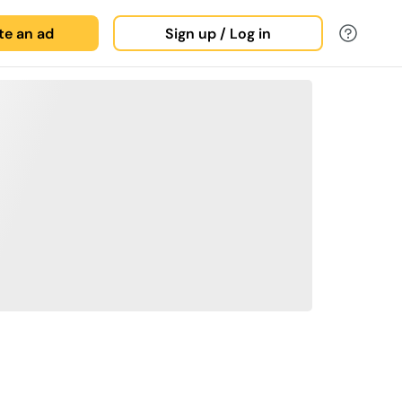
ate an ad
Sign up / Log in