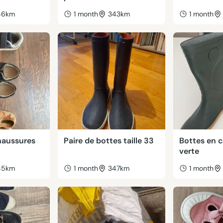
46km
1 month
343km
1 month
haussures
Paire de bottes taille 33
Bottes en 
verte
45km
1 month
347km
1 month