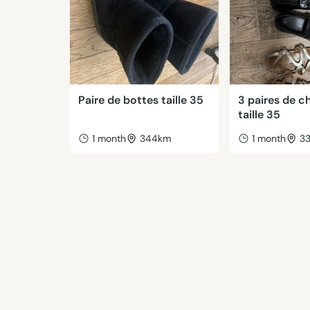
Paire de bottes taille 35
3 paires de c
taille 35
1 month
344km
1 month
3