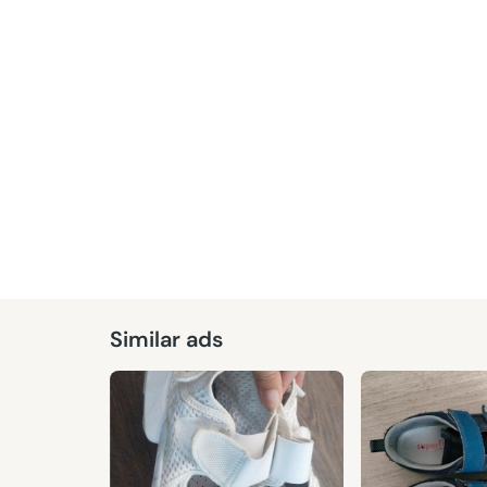
Given
Similar ads