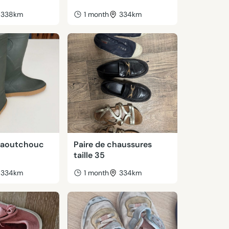
338km
1 month
334km
caoutchouc
Paire de chaussures
taille 35
334km
1 month
334km