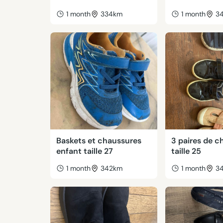
1 month
334km
1 month
3
Baskets et chaussures
3 paires de c
enfant taille 27
taille 25
1 month
342km
1 month
3