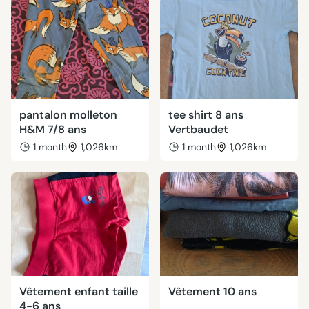
pantalon molleton
tee shirt 8 ans
H&M 7/8 ans
Vertbaudet
1 month
1,026km
1 month
1,026km
Vêtement enfant taille
Vêtement 10 ans
4-6 ans