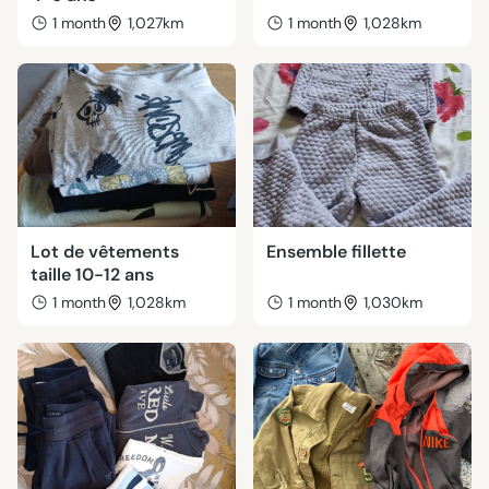
1 month
1,027km
1 month
1,028km
Lot de vêtements
Ensemble fillette
taille 10-12 ans
1 month
1,028km
1 month
1,030km