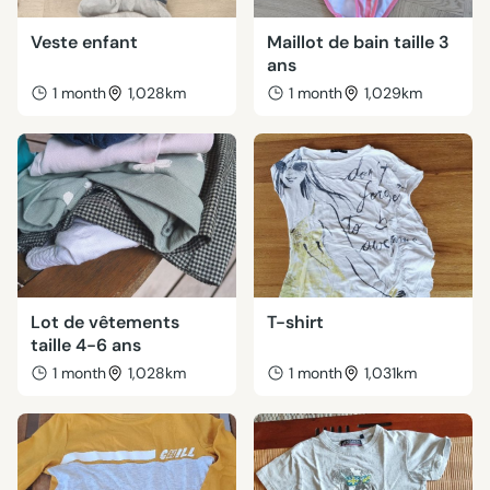
Veste enfant
Maillot de bain taille 3
ans
1 month
1,028km
1 month
1,029km
Lot de vêtements
T-shirt
taille 4-6 ans
1 month
1,028km
1 month
1,031km