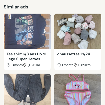
Similar ads
Tee shirt 6/8 ans H&M
chaussettes 19/24
Lego Super Heroes
1 month
1,026km
1 month
1,029km