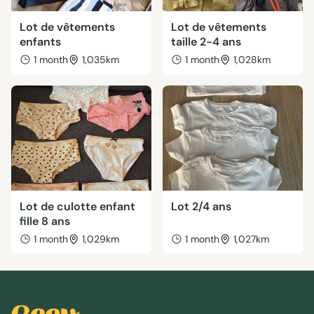
Lot de vêtements
Lot de vêtements
enfants
taille 2-4 ans
1 month
1,035km
1 month
1,028km
Lot de culotte enfant
Lot 2/4 ans
fille 8 ans
1 month
1,029km
1 month
1,027km