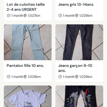
Lot de culottes taille
Jeans gris 13-14ans
2-4 ans URGENT
1 month
1,027km
1 month
1,029km
Pantalon fille 10 ans.
Jeans garçon 9-10
ans.
1 month
1,029km
1 month
1,029km