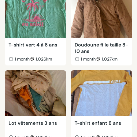
T-shirt vert 4 à 6 ans
Doudoune fille taille 8-
10 ans
1 month
1,026km
1 month
1,027km
Lot vêtements 3 ans
T-shirt enfant 8 ans