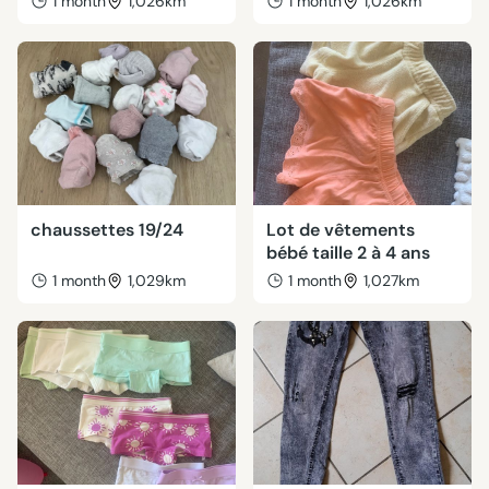
1 month
1,026km
1 month
1,026km
chaussettes 19/24
Lot de vêtements
bébé taille 2 à 4 ans
1 month
1,029km
1 month
1,027km