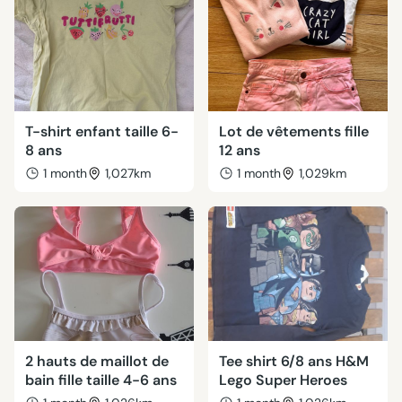
T-shirt enfant taille 6-
Lot de vêtements fille
8 ans
12 ans
1 month
1,027km
1 month
1,029km
2 hauts de maillot de
Tee shirt 6/8 ans H&M
bain fille taille 4-6 ans
Lego Super Heroes