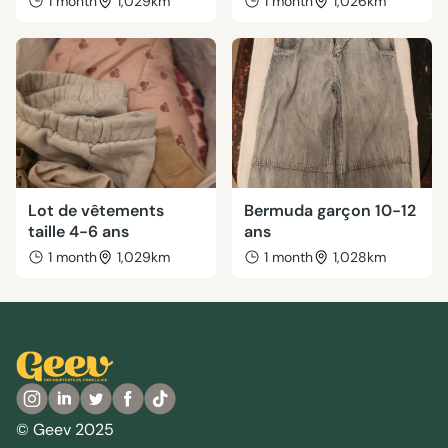
1 month
1,029km
1 month
1,026km
Lot de vêtements
Bermuda garçon 10-12
taille 4-6 ans
ans
1 month
1,029km
1 month
1,028km
© Geev 2025