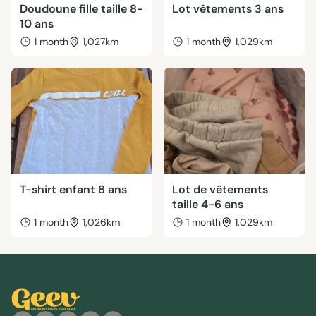
Doudoune fille taille 8-
Lot vêtements 3 ans
10 ans
1 month
1,027km
1 month
1,029km
T-shirt enfant 8 ans
Lot de vêtements
taille 4-6 ans
1 month
1,026km
1 month
1,029km