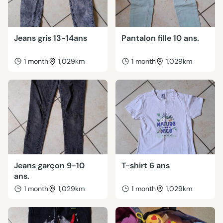
Jeans gris 13-14ans
Pantalon fille 10 ans.
1 month
1,029km
1 month
1,029km
Jeans garçon 9-10
T-shirt 6 ans
ans.
1 month
1,029km
1 month
1,029km