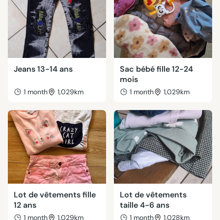
Jeans 13-14 ans
Sac bébé fille 12-24
mois
1 month
1,029km
1 month
1,029km
Lot de vêtements fille
Lot de vêtements
12 ans
taille 4-6 ans
1 month
1,029km
1 month
1,028km