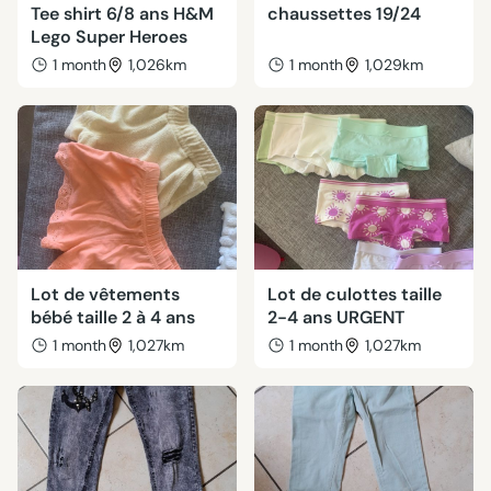
Tee shirt 6/8 ans H&M
chaussettes 19/24
Lego Super Heroes
1 month
1,026km
1 month
1,029km
Lot de vêtements
Lot de culottes taille
bébé taille 2 à 4 ans
2-4 ans URGENT
1 month
1,027km
1 month
1,027km