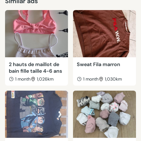
Similar ads
2 hauts de maillot de
Sweat Fila marron
bain fille taille 4-6 ans
1 month
1,026km
1 month
1,030km