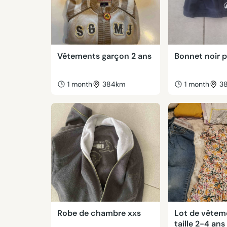
Vêtements garçon 2 ans
Bonnet noir p
1 month
384km
1 month
3
Robe de chambre xxs
Lot de vêtem
taille 2-4 ans