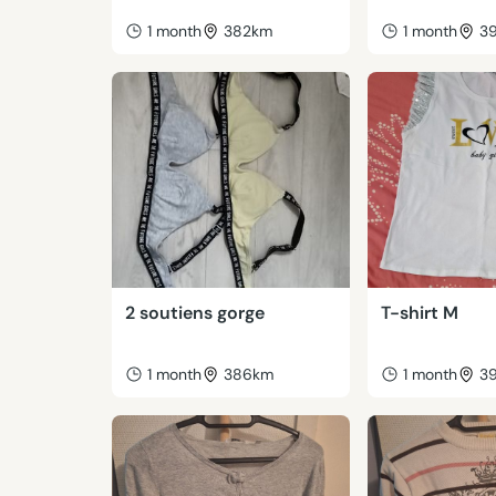
1 month
382km
1 month
3
2 soutiens gorge
T-shirt M
1 month
386km
1 month
3