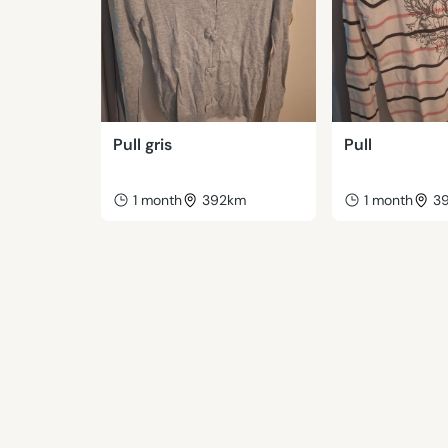
Pull gris
Pull
1 month
392km
1 month
3