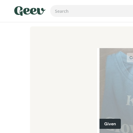
C
Given