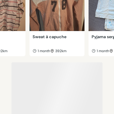
Sweat à capuche
Pyjama ser
92km
1 month
392km
1 month