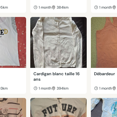
95km
1 month
384km
1 month
Cardigan blanc taille 16
Débardeur
ans
93km
1 month
394km
1 month