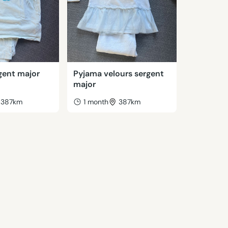
gent major
Pyjama velours sergent
major
387km
1 month
387km