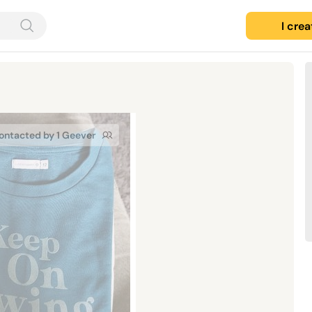
I cre
ontacted by 1 Geever