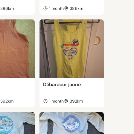
386km
1 month
386km
Débardeur jaune
392km
1 month
392km