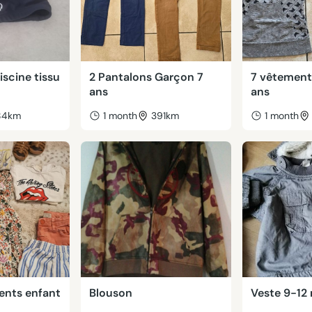
iscine tissu
2 Pantalons Garçon 7
7 vêtements
ans
ans
84km
1 month
391km
1 month
ents enfant
Blouson
Veste 9-12