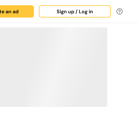
ate an ad
Sign up / Log in