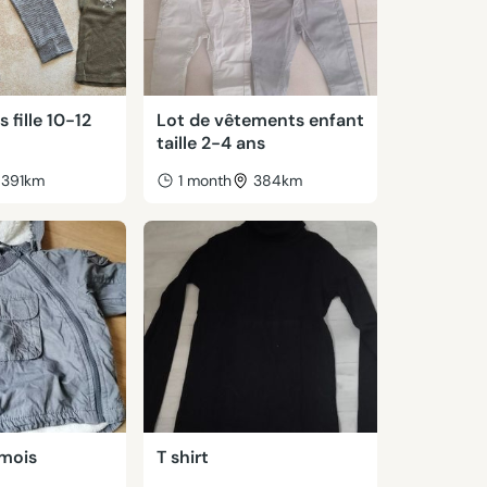
 fille 10-12
Lot de vêtements enfant
taille 2-4 ans
391km
1 month
384km
 mois
T shirt