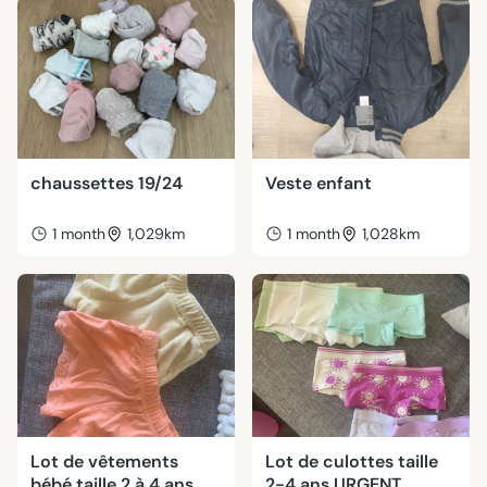
chaussettes 19/24
Veste enfant
1 month
1,029km
1 month
1,028km
Lot de vêtements
Lot de culottes taille
bébé taille 2 à 4 ans
2-4 ans URGENT