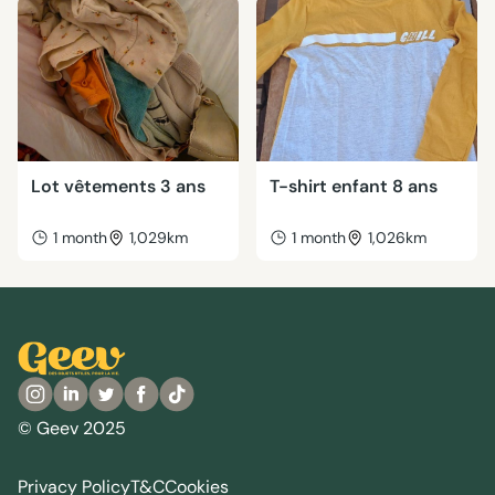
Lot vêtements 3 ans
T-shirt enfant 8 ans
1 month
1,029km
1 month
1,026km
© Geev 2025
Privacy Policy
T&C
Cookies