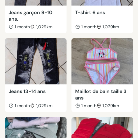
Jeans garçon 9-10
T-shirt 6 ans
ans.
1 month
1,029km
1 month
1,029km
Jeans 13-14 ans
Maillot de bain taille 3
ans
1 month
1,029km
1 month
1,029km