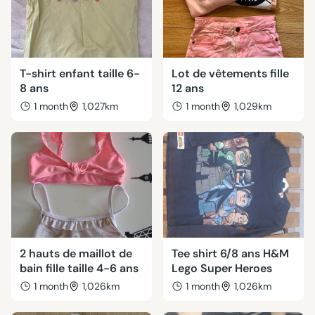
T-shirt enfant taille 6-
Lot de vêtements fille
8 ans
12 ans
1 month
1,027km
1 month
1,029km
2 hauts de maillot de
Tee shirt 6/8 ans H&M
bain fille taille 4-6 ans
Lego Super Heroes
1 month
1,026km
1 month
1,026km