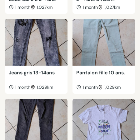
1 month
1,027km
1 month
1,027km
Jeans gris 13-14ans
Pantalon fille 10 ans.
1 month
1,029km
1 month
1,029km