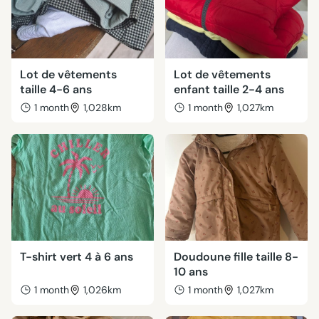
Lot de vêtements
Lot de vêtements
taille 4-6 ans
enfant taille 2-4 ans
1 month
1,028km
1 month
1,027km
T-shirt vert 4 à 6 ans
Doudoune fille taille 8-
10 ans
1 month
1,026km
1 month
1,027km