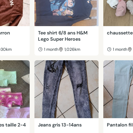
arron
Tee shirt 6/8 ans H&M
chaussette
Lego Super Heroes
,030km
1 month
1,026km
1 month
s taille 2-4
Jeans gris 13-14ans
Pantalon fil