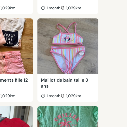
1,029km
1 month
1,029km
ments fille 12
Maillot de bain taille 3
ans
1,029km
1 month
1,029km