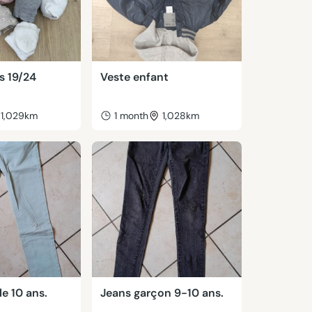
s 19/24
Veste enfant
1,029km
1 month
1,028km
le 10 ans.
Jeans garçon 9-10 ans.