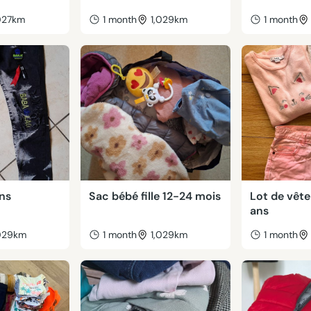
027km
1 month
1,029km
1 month
ans
Sac bébé fille 12-24 mois
Lot de vête
ans
,029km
1 month
1,029km
1 month