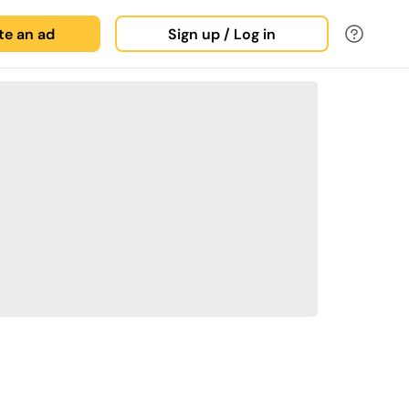
ate an ad
Sign up / Log in