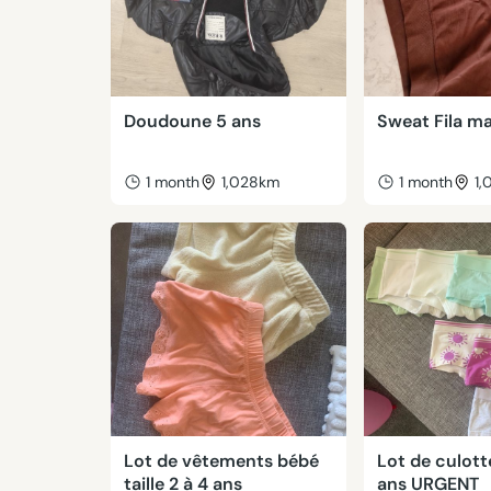
Doudoune 5 ans
Sweat Fila m
1 month
1,028km
1 month
1
Lot de vêtements bébé
Lot de culotte
taille 2 à 4 ans
ans URGENT