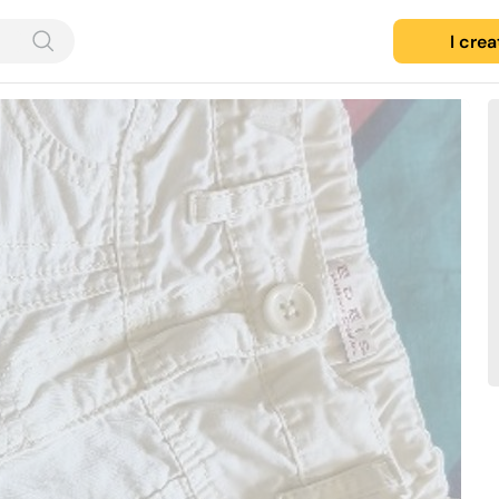
I cre