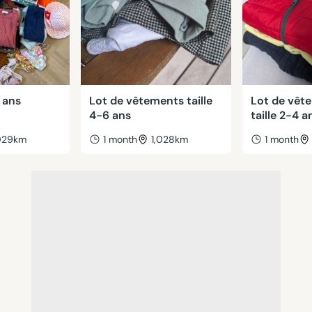
4 ans
Lot de vêtements taille
Lot de vêt
4-6 ans
taille 2-4 a
,029km
1 month
1,028km
1 month