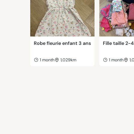
Robe fleurie enfant 3 ans
Fille taille 2-
1 month
1,029km
1 month
1