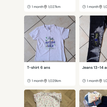
1 month
1,027km
1 month
1,
T-shirt 6 ans
Jeans 13-14 
1 month
1,029km
1 month
1