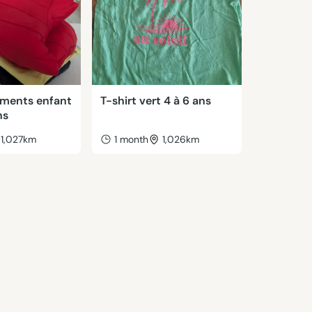
ements enfant
T-shirt vert 4 à 6 ans
ns
1,027km
1 month
1,026km