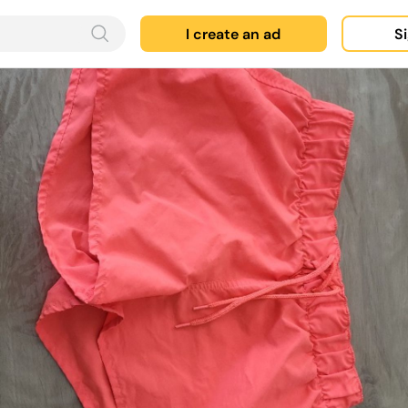
I create an ad
Si