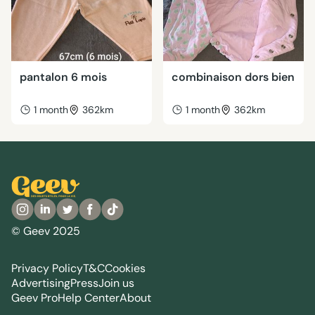
pantalon 6 mois
combinaison dors bien
1 month
362km
1 month
362km
© Geev 2025
Privacy Policy
T&C
Cookies
Advertising
Press
Join us
Geev Pro
Help Center
About