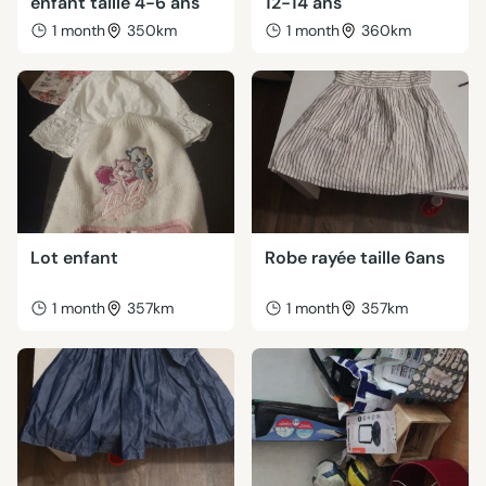
enfant taille 4-6 ans
12-14 ans
1 month
350km
1 month
360km
Lot enfant
Robe rayée taille 6ans
1 month
357km
1 month
357km