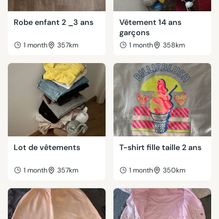
Robe enfant 2 _3 ans
Vêtement 14 ans
garçons
1 month
357km
1 month
358km
Lot de vêtements
T-shirt fille taille 2 ans
1 month
357km
1 month
350km