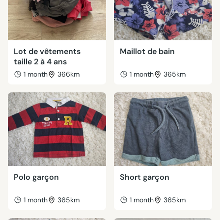
Lot de vêtements
Maillot de bain
taille 2 à 4 ans
1 month
366km
1 month
365km
Polo garçon
Short garçon
1 month
365km
1 month
365km