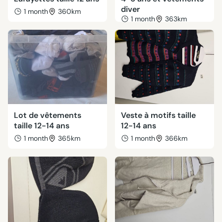
diver
1 month
360km
1 month
363km
Lot de vêtements
Veste à motifs taille
taille 12-14 ans
12-14 ans
1 month
365km
1 month
366km