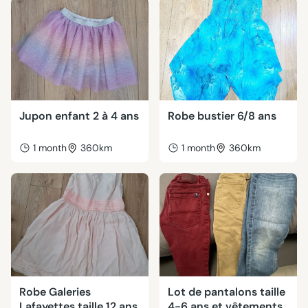
Jupon enfant 2 à 4 ans
Robe bustier 6/8 ans
1 month
360km
1 month
360km
Robe Galeries
Lot de pantalons taille
Lafayettes taille 12 ans
4-6 ans et vêtements