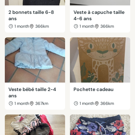
2 bonnets taille 6-8
Veste à capuche taille
ans
4-6 ans
1 month
366km
1 month
366km
Veste bébé taille 2-4
Pochette cadeau
ans
1 month
367km
1 month
366km