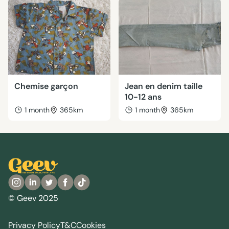
Chemise garçon
Jean en denim taille
10-12 ans
1 month
365km
1 month
365km
© Geev 2025
Privacy Policy
T&C
Cookies