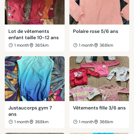
Lot de vêtements
Polaire rose 5/6 ans
enfant taille 10-12 ans
1 month
365km
1 month
368km
Justaucorps gym 7
Vêtements fille 3/6 ans
ans
1 month
368km
1 month
366km