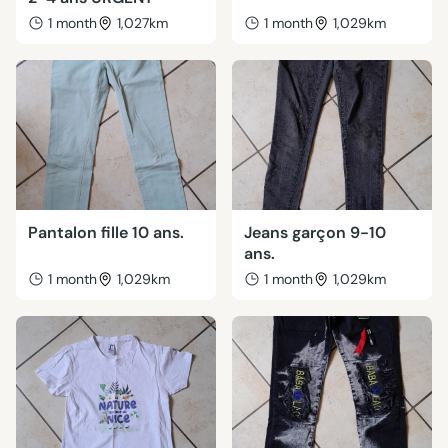
1 month
1,027km
1 month
1,029km
Pantalon fille 10 ans.
Jeans garçon 9-10
ans.
1 month
1,029km
1 month
1,029km