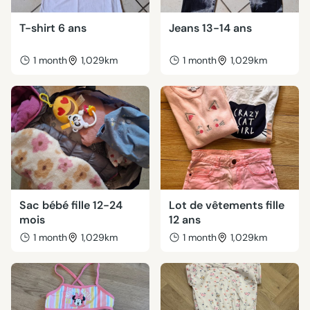
T-shirt 6 ans
Jeans 13-14 ans
1 month
1,029km
1 month
1,029km
Sac bébé fille 12-24
Lot de vêtements fille
mois
12 ans
1 month
1,029km
1 month
1,029km