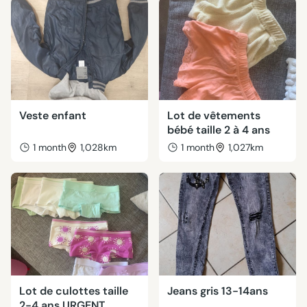
Veste enfant
Lot de vêtements
bébé taille 2 à 4 ans
1 month
1,028km
1 month
1,027km
Lot de culottes taille
Jeans gris 13-14ans
2-4 ans URGENT