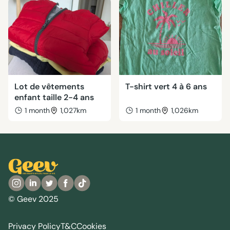
Lot de vêtements
T-shirt vert 4 à 6 ans
enfant taille 2-4 ans
1 month
1,027km
1 month
1,026km
© Geev 2025
Privacy Policy
T&C
Cookies