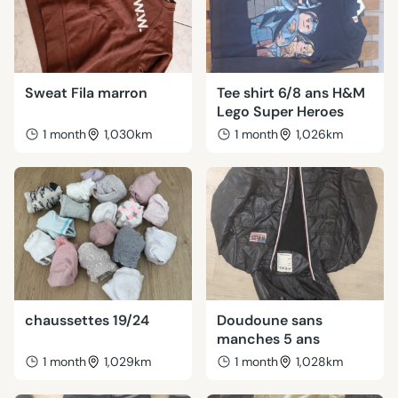
Sweat Fila marron
Tee shirt 6/8 ans H&M
Lego Super Heroes
1 month
1,030km
1 month
1,026km
chaussettes 19/24
Doudoune sans
manches 5 ans
1 month
1,029km
1 month
1,028km