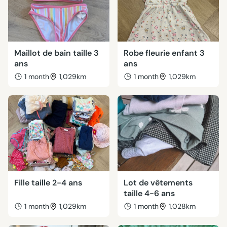
Maillot de bain taille 3
Robe fleurie enfant 3
ans
ans
1 month
1,029km
1 month
1,029km
Fille taille 2-4 ans
Lot de vêtements
taille 4-6 ans
1 month
1,029km
1 month
1,028km