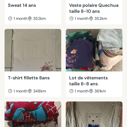
Sweat 14 ans
Veste polaire Quechua
taille 8-10 ans
1 month
352km
1 month
352km
T-shirt fillette 8ans
Lot de vêtements
taille 6-8 ans
1 month
348km
1 month
361km