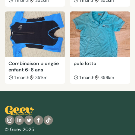
1 month
352km
1 month
352km
Combinaison plongée
polo lotto
enfant 6-8 ans
1 month
351km
1 month
359km
© Geev 2025