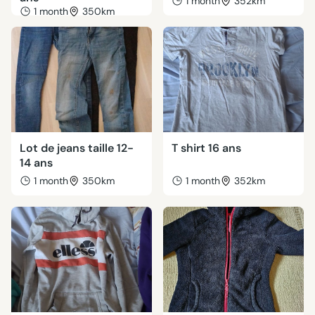
1 month
352km
1 month
350km
Lot de jeans taille 12-
T shirt 16 ans
14 ans
1 month
350km
1 month
352km