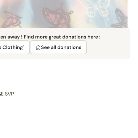
ven away ! Find more great donations here :
s Clothing"
See all donations
GE SVP