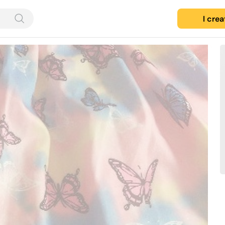
I cre