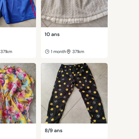
10 ans
371km
1 month
371km
8/9 ans