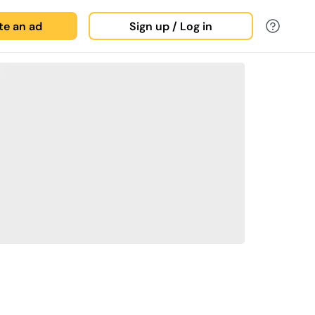
ate an ad
Sign up / Log in