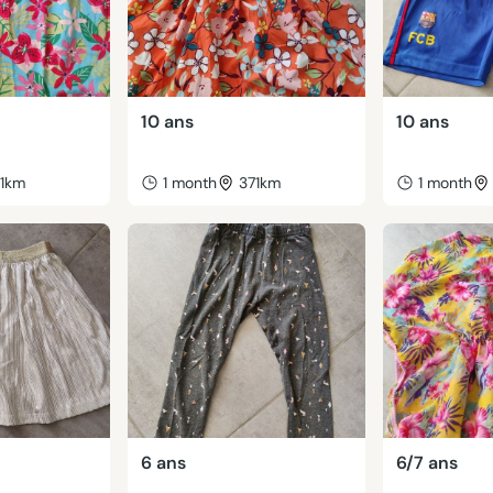
10 ans
10 ans
71km
1 month
371km
1 month
6 ans
6/7 ans