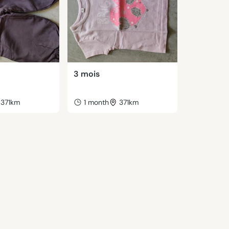
3 mois
371km
1 month
371km