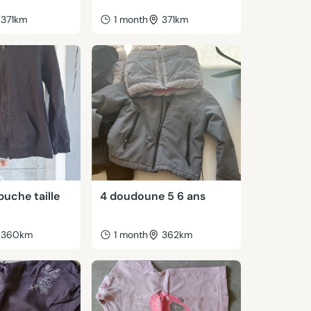
371km
1 month
371km
uche taille
4 doudoune 5 6 ans
360km
1 month
362km