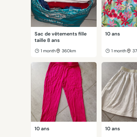
Sac de vêtements fille
10 ans
taille 8 ans
1 month
360km
1 month
3
10 ans
10 ans