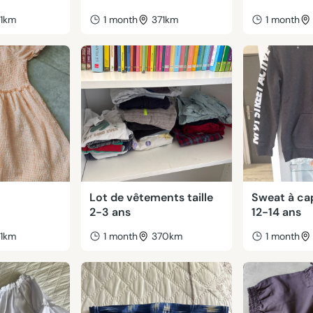
71km
1 month
371km
1 month
Lot de vêtements taille
Sweat à cap
2-3 ans
12-14 ans
71km
1 month
370km
1 month