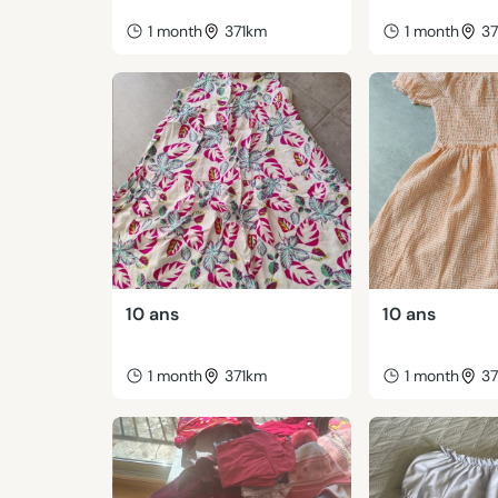
1 month
371km
1 month
3
10 ans
10 ans
1 month
371km
1 month
3