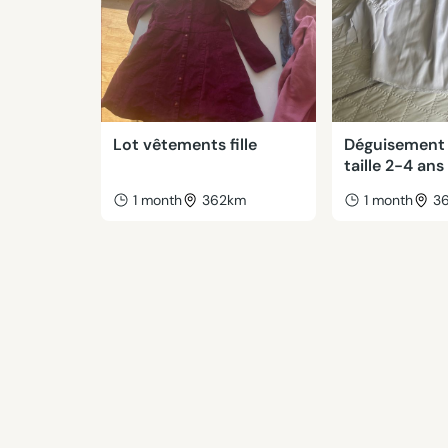
Lot vêtements fille
Déguisement 
taille 2-4 ans
1 month
362km
1 month
3