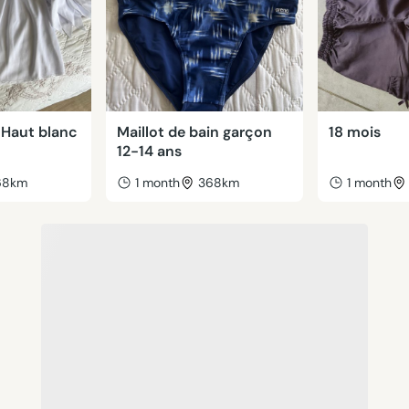
Haut blanc
Maillot de bain garçon
18 mois
12-14 ans
68km
1 month
368km
1 month