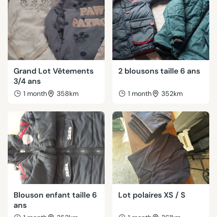
Grand Lot Vêtements
2 blousons taille 6 ans
3/4 ans
1 month
358km
1 month
352km
Blouson enfant taille 6
Lot polaires XS / S
ans