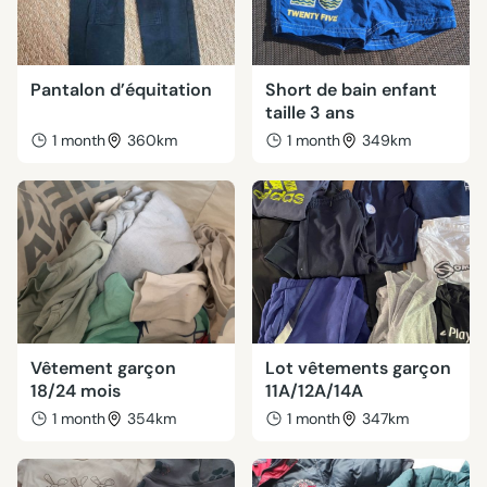
Pantalon d’équitation
Short de bain enfant
taille 3 ans
1 month
360km
1 month
349km
Vêtement garçon
Lot vêtements garçon
18/24 mois
11A/12A/14A
1 month
354km
1 month
347km