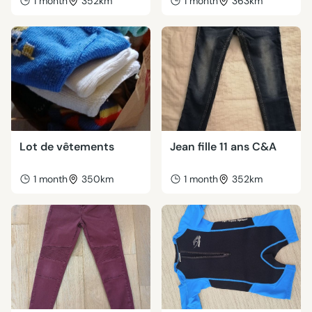
1 month
352km
1 month
363km
Lot de vêtements
Jean fille 11 ans C&A
1 month
350km
1 month
352km