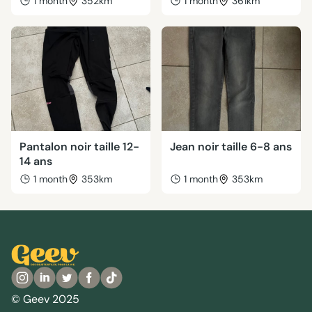
1 month
352km
1 month
361km
Pantalon noir taille 12-
Jean noir taille 6-8 ans
14 ans
1 month
353km
1 month
353km
© Geev 2025