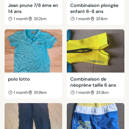
Jean prune 7/8 ème en
Combinaison plongée
14 ans
enfant 6-8 ans
1 month
352km
1 month
351km
polo lotto
Combinaison de
néoprène taille 6 ans
1 month
359km
1 month
353km