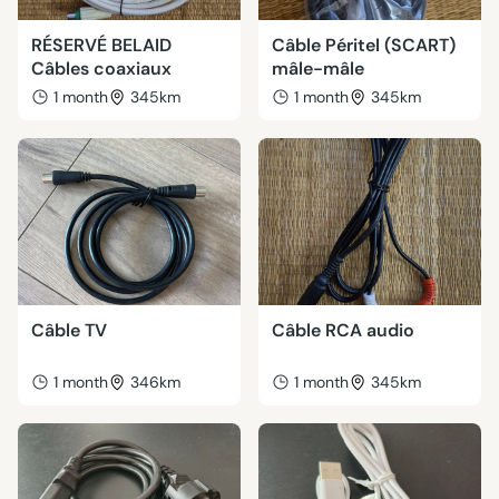
RÉSERVÉ BELAID
Câble Péritel (SCART)
Câbles coaxiaux
mâle-mâle
1 month
345km
1 month
345km
Câble TV
Câble RCA audio
1 month
346km
1 month
345km