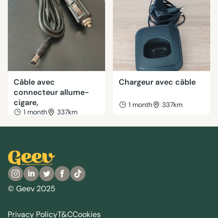
Câble avec
Chargeur avec câble
connecteur allume-
cigare,
1 month
337km
1 month
337km
© Geev 2025
Privacy Policy
T&C
Cookies