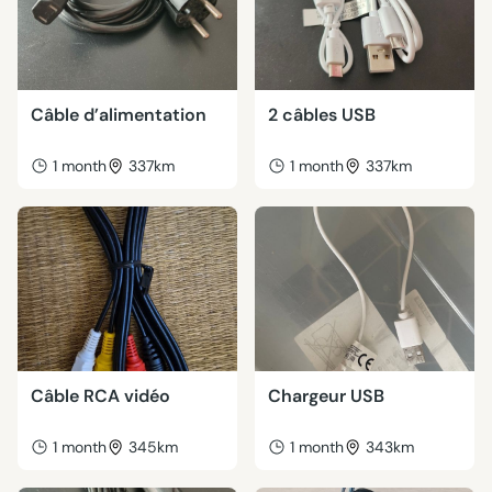
Câble d’alimentation
2 câbles USB
1 month
337km
1 month
337km
Câble RCA vidéo
Chargeur USB
1 month
345km
1 month
343km