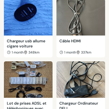
Chargeur usb allume
Câble HDMI
cigare voiture
1 month
348km
1 month
337km
Lot de prises ADSL et
Chargeur Ordinateur
téléphoniques avec
DELL