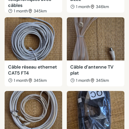
câbles
1 month
346km
1 month
345km
Câble réseau ethernet
Câble d’antenne TV
CAT5 FT4
plat
1 month
345km
1 month
345km