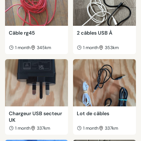
Câble rg45
2 câbles USB À
1 month
345km
1 month
353km
Chargeur USB secteur
Lot de câbles
UK
1 month
337km
1 month
337km