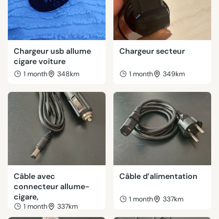
Chargeur usb allume
Chargeur secteur
cigare voiture
1 month
348km
1 month
349km
Câble avec
Câble d’alimentation
connecteur allume-
cigare,
1 month
337km
1 month
337km