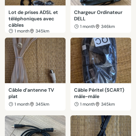
Lot de prises ADSL et
Chargeur Ordinateur
téléphoniques avec
DELL
câbles
1 month
346km
1 month
345km
Câble d’antenne TV
Câble Péritel (SCART)
plat
mâle-mâle
1 month
345km
1 month
345km