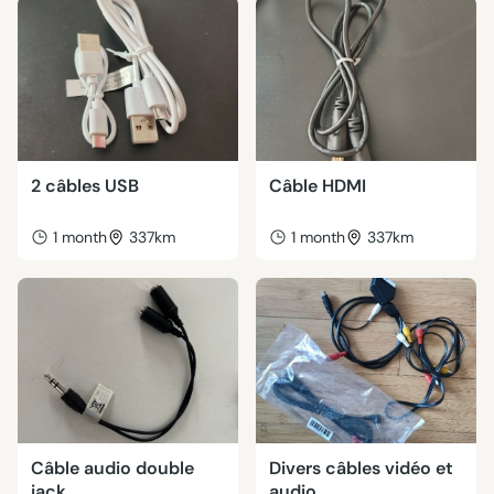
2 câbles USB
Câble HDMI
1 month
337km
1 month
337km
Câble audio double
Divers câbles vidéo et
jack
audio