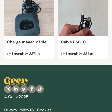
Chargeur avec câble
Câble USB-C
1 month
337km
1 month
334km
© Geev 2025
Privacy Policy
T&C
Cookies