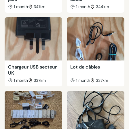
1 month
341km
1 month
344km
Chargeur USB secteur
Lot de câbles
UK
1 month
337km
1 month
337km