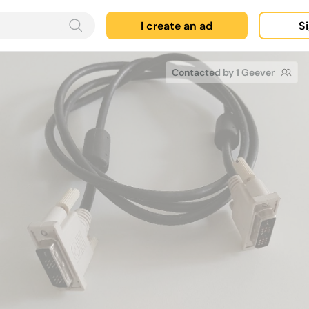
I create an ad
Si
Contacted by 1 Geever