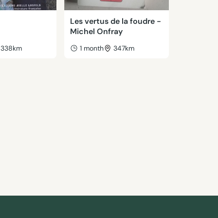
Les vertus de la foudre -
Michel Onfray
338km
1 month
347km