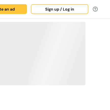
ate an ad
Sign up / Log in