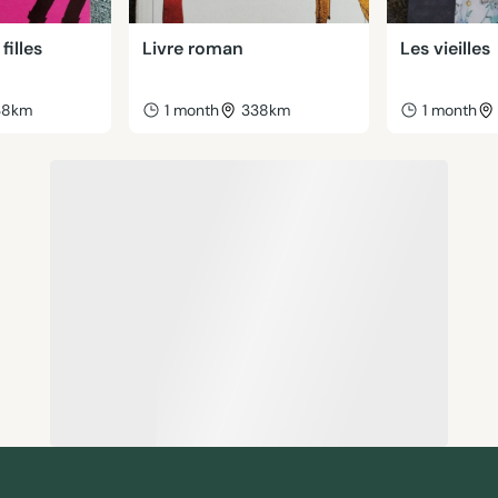
filles
Livre roman
Les vieilles
38km
1 month
338km
1 month