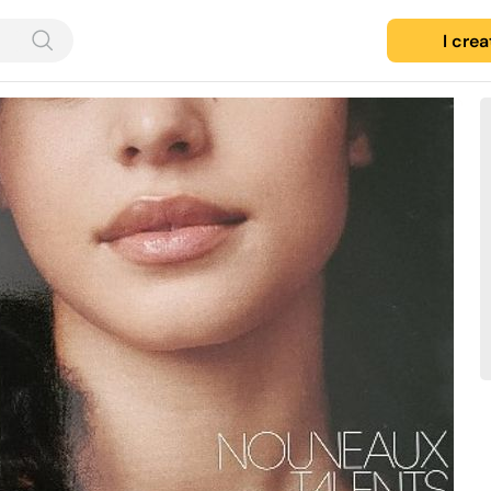
I cre