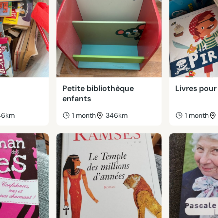
Petite bibliothèque
Livres pour
enfants
46km
1 month
346km
1 month