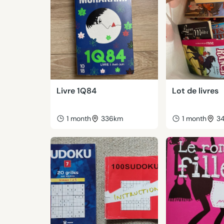
Livre 1Q84
Lot de livres
1 month
336km
1 month
3