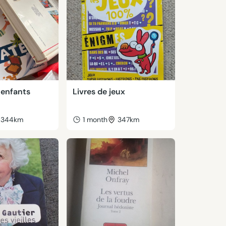
 enfants
Livres de jeux
344km
1 month
347km