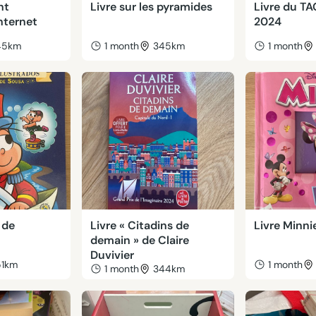
nt
Livre sur les pyramides
Livre du T
nternet
2024
45km
1 month
345km
1 month
 de
Livre « Citadins de
Livre Minni
demain » de Claire
Duvivier
51km
1 month
1 month
344km