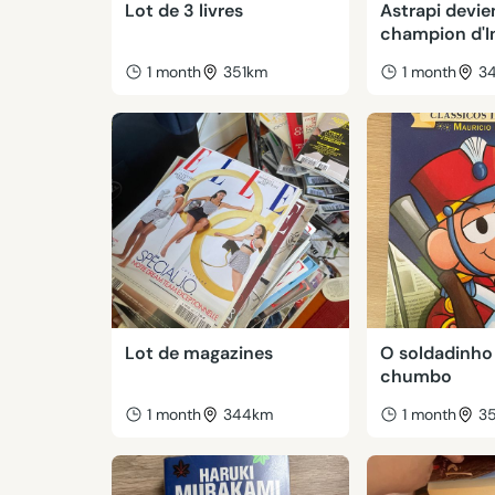
Lot de 3 livres
Astrapi devie
champion d'I
1 month
351km
1 month
3
Lot de magazines
O soldadinho
chumbo
1 month
344km
1 month
3