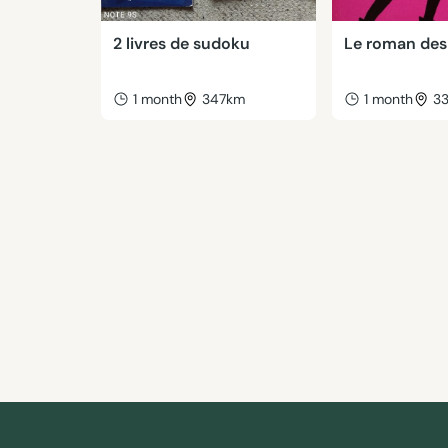
2 livres de sudoku
Le roman des 
1 month
347km
1 month
3