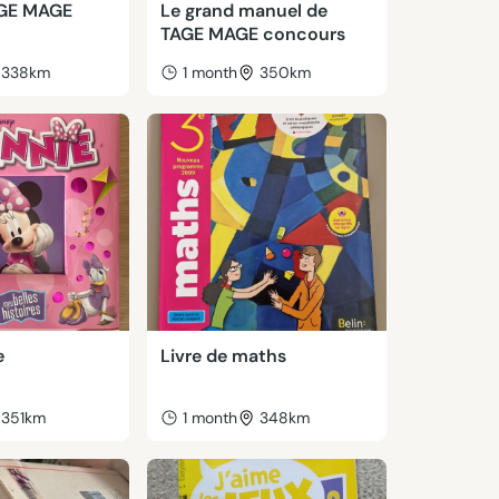
AGE MAGE
Le grand manuel de
TAGE MAGE concours
338km
1 month
350km
e
Livre de maths
351km
1 month
348km