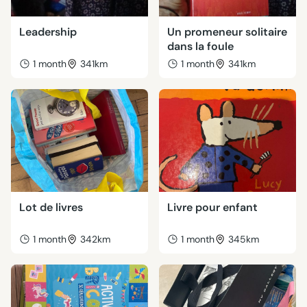
Leadership
Un promeneur solitaire
dans la foule
1 month
341km
1 month
341km
Lot de livres
Livre pour enfant
1 month
342km
1 month
345km